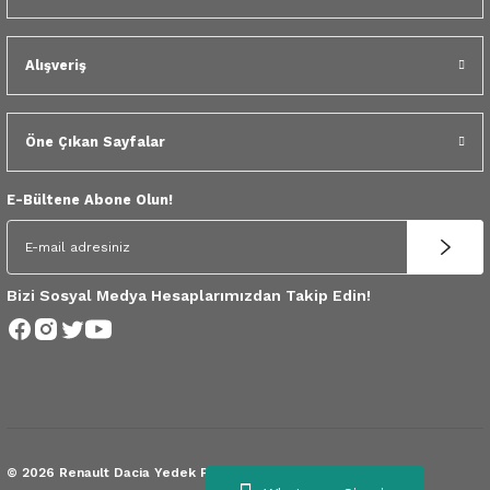
 Yedek Parça
Scenic
Symbol
Alışveriş
 Yedek Parça
Symbol
Talisman
ss Combi Yedek Parça
Talisman
Trafic
Öne Çıkan Sayfalar
o Yedek Parça
Trafic
E-Bültene Abone Olun!
 Yedek Parça
r Yedek Parça
Bizi Sosyal Medya Hesaplarımızdan Takip Edin!
t Yedek Parça
ss Yedek Parça
 Yedek Parça
© 2026 Renault Dacia Yedek Parça.
Tüm Hakları Saklıdır.