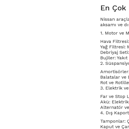
En Çok 
Nissan araçla
aksamı ve dış
1. Motor ve 
Hava Filtresi:
Yağ Filtresi:
Debriyaj Set
Bujiler: Yakı
2. Süspansiy
Amortisörler
Balatalar ve 
Rot ve Rotil
3. Elektrik v
Far ve Stop L
Akü: Elektrik
Alternatör ve
4. Dış Kapor
Tamponlar: Ç
Kaput ve Çam