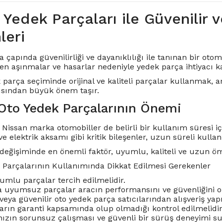
 Yedek Parçaları ile Güvenilir 
eri
 çapında güvenilirliği ve dayanıklılığı ile tanınan bir ot
n aşınmalar ve hasarlar nedeniyle yedek parça ihtiyacı ka
 parça seçiminde orijinal ve kaliteli parçalar kullanmak
sından büyük önem taşır.
Oto Yedek Parçalarının Önemi
 Nissan marka otomobiller de belirli bir kullanım süresi i
ve elektrik aksamı gibi kritik bileşenler, uzun süreli kulla
değişiminde en önemli faktör, uyumlu, kaliteli ve uzun ö
 Parçalarının Kullanımında Dikkat Edilmesi Gerekenler
yumlu parçalar tercih edilmelidir.
ya uyumsuz parçalar aracın performansını ve güvenliğini ol
s veya güvenilir oto yedek parça satıcılarından alışveriş yap
arın garanti kapsamında olup olmadığı kontrol edilmelidir
ızın sorunsuz çalışması ve güvenli bir sürüş deneyimi sunma