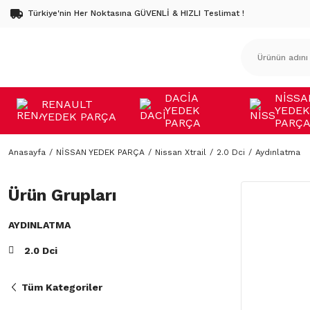
Türkiye'nin Her Noktasına GÜVENLİ & HIZLI Teslimat !
DACİA
NİSSA
RENAULT
YEDEK
YEDEK
YEDEK PARÇA
PARÇA
PARÇ
Anasayfa
NİSSAN YEDEK PARÇA
Nissan Xtrail
2.0 Dci
Aydınlatma
Ürün Grupları
AYDINLATMA
2.0 Dci
Tüm Kategoriler