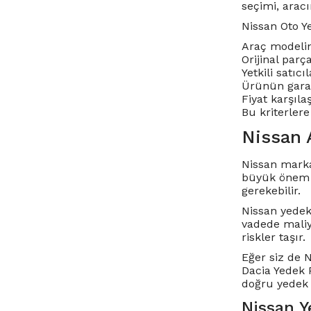
seçimi, arac
Nissan Oto Y
Araç modelin
Orijinal parç
Yetkili satıc
Ürünün garan
Fiyat karşıla
Bu kriterlere
Nissan 
Nissan marka
büyük önem ta
gerekebilir.
Nissan yedek
vadede maliy
riskler taşır.
Eğer siz de 
Dacia Yedek P
doğru yedek 
Nissan Y