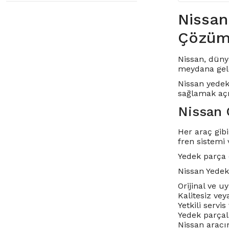
Nissan
Çözüml
Nissan, dünya
meydana gele
Nissan yedek
sağlamak açı
Nissan 
Her araç gibi
fren sistemi 
Yedek parça 
Nissan Yedek
Orijinal ve u
Kalitesiz ve
Yetkili servi
Yedek parçal
Nissan aracın