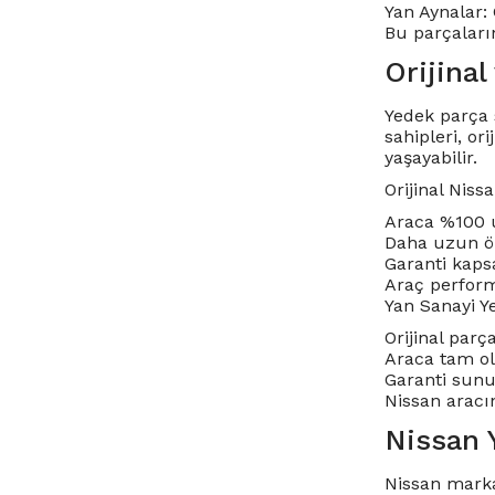
Yan Aynalar: 
Bu parçaların
Orijinal
Yedek parça
sahipleri, o
yaşayabilir.
Orijinal Niss
Araca %100 u
Daha uzun öm
Garanti kaps
Araç performa
Yan Sanayi Y
Orijinal parç
Araca tam ol
Garanti sunul
Nissan aracın
Nissan 
Nissan marka