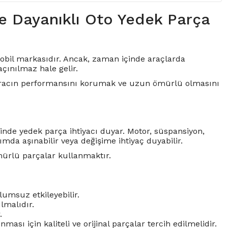
ve Dayanıklı Oto Yedek Parça
omobil markasıdır. Ancak, zaman içinde araçlarda
çınılmaz hale gelir.
, aracın performansını korumak ve uzun ömürlü olmasını
çinde yedek parça ihtiyacı duyar.
Motor
, süspansiyon,
nımda aşınabilir veya değişime ihtiyaç duyabilir.
mürlü parçalar kullanmaktır.
umsuz etkileyebilir.
ılmalıdır.
.
sı için kaliteli ve orijinal parçalar tercih edilmelidir.