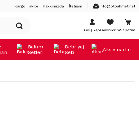
Kargo Takibi
Hakkımızda
İletişim
info@otoahmet.net
Giriş Yap
Favorilerim
Sepetim
e
Bakım
Debriyaj
Aksesuarlar
man
Setleri
Seti