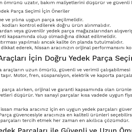
ın ömrünü uzatır, bakım maliyetlerini düşürür ve güvenli b
edek Parça Seçimi İçin Öneriler
e ve yılına uygun parça seçilmelidir.
a kodları kontrol edilerek doğru ürün alınmalıdır.
ılardan veya güvenilir yedek parça mağazalarından alışveriş
ti kapsamında olup olmadığına dikkat edilmelidir.
ştırması yapılmalı ancak kalite ön planda tutulmalıdır.
 dikkat ederek, Nissan aracınızın orijinal performansını k
Araçları İçin Doğru Yedek Parça Seç
 araçların uzun ömürlü, güvenli ve verimli çalışabilmesi 
şır. Motor, fren, süspansiyon, elektrik ve kaporta parçala
 parça alırken, orijinal ve garanti kapsamında olan ürünle
etleri düşürür. Yan sanayi parçalar kısa vadede uygun fiy
Nissan marka aracınız için en uygun yedek parçaları güveni
arça güvencesiyle aracınıza en kaliteli ürünleri seçebilir
parçaları tercih etmek her zaman en akıllıca çözümdür.
edek Parçaları ile Güvenli ve Uzun Ö