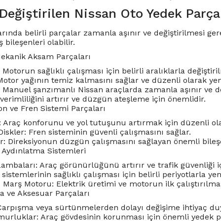
Değiştirilen Nissan Oto Yedek Parçal
rında belirli parçalar zamanla aşınır ve değiştirilmesi ger
 bileşenleri olabilir.
Mekanik Aksam Parçaları
 Motorun sağlıklı çalışması için belirli aralıklarla değiştiril
 Motor yağının temiz kalmasını sağlar ve düzenli olarak yen
i: Manuel şanzımanlı Nissan araçlarda zamanla aşınır ve değ
t verimliliğini artırır ve düzgün ateşleme için önemlidir.
on ve Fren Sistemi Parçaları
: Araç konforunu ve yol tutuşunu artırmak için düzenli ola
Diskler: Fren sisteminin güvenli çalışmasını sağlar.
ler: Direksiyonun düzgün çalışmasını sağlayan önemli bileş
e Aydınlatma Sistemleri
ambaları: Araç görünürlüğünü artırır ve trafik güvenliği iç
 sistemlerinin sağlıklı çalışması için belirli periyotlarla ye
 Marş Motoru: Elektrik üretimi ve motorun ilk çalıştırılması
ta ve Aksesuar Parçaları
arpışma veya sürtünmelerden dolayı değişime ihtiyaç duyu
urluklar: Araç gövdesinin korunması için önemli yedek pa