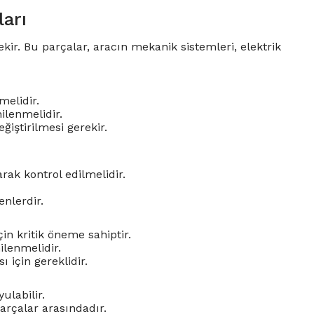
arı
ekir. Bu parçalar, aracın mekanik sistemleri, elektrik
melidir.
ilenmelidir.
iştirilmesi gerekir.
rak kontrol edilmelidir.
enlerdir.
in kritik öneme sahiptir.
nilenmelidir.
 için gereklidir.
labilir.
rçalar arasındadır.