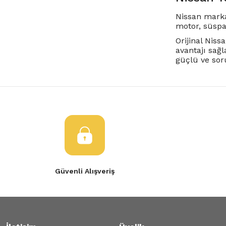
Nissan marka
motor, süspan
Orijinal Nis
avantajı sağ
güçlü ve soru
Güvenli Alışveriş