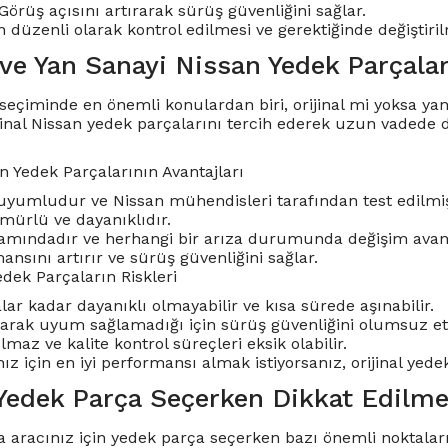
Görüş açısını artırarak sürüş güvenliğini sağlar.
 düzenli olarak kontrol edilmesi ve gerektiğinde değiştiril
 ve Yan Sanayi Nissan Yedek Parçalar
seçiminde en önemli konulardan biri, orijinal mi yoksa yan 
rijinal Nissan yedek parçalarını tercih ederek uzun vadede
an Yedek Parçalarının Avantajları
yumludur ve Nissan mühendisleri tarafından test edilmiş
ürlü ve dayanıklıdır.
amındadır ve herhangi bir arıza durumunda değişim avant
nsını artırır ve sürüş güvenliğini sağlar.
edek Parçaların Riskleri
alar kadar dayanıklı olmayabilir ve kısa sürede aşınabilir.
arak uyum sağlamadığı için sürüş güvenliğini olumsuz etki
maz ve kalite kontrol süreçleri eksik olabilir.
ız için en iyi performansı almak istiyorsanız, orijinal yed
Yedek Parça Seçerken Dikkat Edilme
 aracınız için yedek parça seçerken bazı önemli noktala