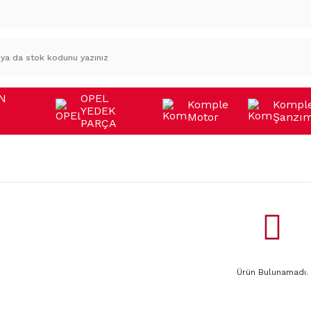
N
OPEL
Komple
Kompl
YEDEK
Motor
Şanzı
A
PARÇA
Ürün Bulunamadı.