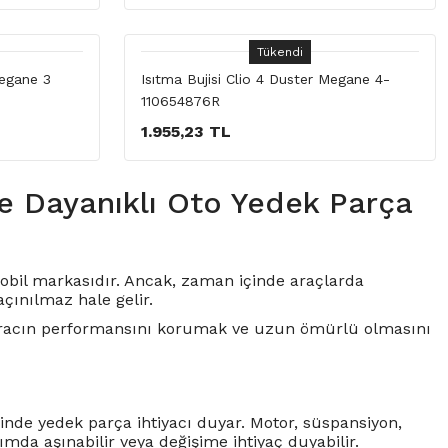
Tükendi
Megane 3
Isıtma Bujisi Clio 4 Duster Megane 4-
110654876R
1.955,23 TL
ve Dayanıklı Oto Yedek Parça
omobil markasıdır. Ancak, zaman içinde araçlarda
çınılmaz hale gelir.
, aracın performansını korumak ve uzun ömürlü olmasını
çinde yedek parça ihtiyacı duyar.
Motor
, süspansiyon,
nımda aşınabilir veya değişime ihtiyaç duyabilir.