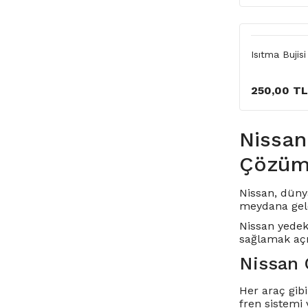
Isıtma Buji
250,00 TL
Nissan
Çözüml
Nissan, dünya
meydana gele
Nissan yedek
sağlamak açı
Nissan 
Her araç gibi
fren sistemi 