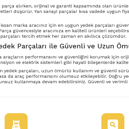
 parça alırken, orijinal ve garanti kapsamında olan ürünle
etleri düşürür. Yan sanayi parçalar kısa vadede uygun fiy
Nissan marka aracınız için en uygun yedek parçaları güveni
arça güvencesiyle aracınıza en kaliteli ürünleri seçebilir
parçaları tercih etmek her zaman en akıllıca çözümdür.
edek Parçaları ile Güvenli ve Uzun Ö
 araçların performansını ve güvenliğini korumak için orij
siyon ve elektrik sistemleri gibi hayati bileşenlerde kalit
san yedek parçaları, uzun ömürlü kullanım ve güvenli sür
lasa da araç performansını olumsuz etkileyebilir. Doğru ye
nsuz kullanmaya devam edebilirsiniz. Güvenli ve verimli bi