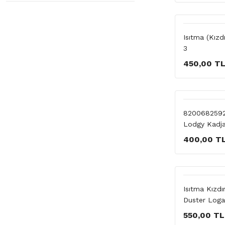
Isıtma (Kızd
3
450,00 T
8200682592 
Lodgy Kadja
400,00 T
Isıtma Kızd
Duster Log
550,00 TL