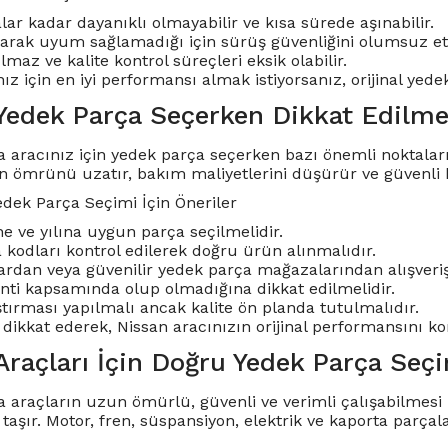
alar kadar dayanıklı olmayabilir ve kısa sürede aşınabilir.
arak uyum sağlamadığı için sürüş güvenliğini olumsuz etki
maz ve kalite kontrol süreçleri eksik olabilir.
ız için en iyi performansı almak istiyorsanız, orijinal yed
Yedek Parça Seçerken Dikkat Edilme
 aracınız için yedek parça seçerken bazı önemli noktala
ın ömrünü uzatır, bakım maliyetlerini düşürür ve güvenli b
edek Parça Seçimi İçin Öneriler
e ve yılına uygun parça seçilmelidir.
a kodları kontrol edilerek doğru ürün alınmalıdır.
ılardan veya güvenilir yedek parça mağazalarından alışveriş
ti kapsamında olup olmadığına dikkat edilmelidir.
ştırması yapılmalı ancak kalite ön planda tutulmalıdır.
 dikkat ederek, Nissan aracınızın orijinal performansını k
Araçları İçin Doğru Yedek Parça Seç
 araçların uzun ömürlü, güvenli ve verimli çalışabilmesi 
şır. Motor, fren, süspansiyon, elektrik ve kaporta parçala