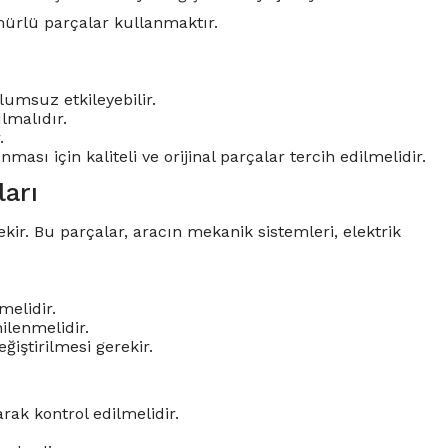
mürlü parçalar kullanmaktır.
umsuz etkileyebilir.
ılmalıdır.
.
sı için kaliteli ve orijinal parçalar tercih edilmelidir.
arı
ekir. Bu parçalar, aracın mekanik sistemleri, elektrik
melidir.
ilenmelidir.
iştirilmesi gerekir.
rak kontrol edilmelidir.