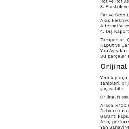
Rot ve Rotil
3. Elektrik v
Far ve Stop L
Akü: Elektrik
Alternatör ve
4. Dış Kapor
Tamponlar: Ç
Kaput ve Çam
Yan Aynalar: 
Bu parçaların
Orijinal
Yedek parça
sahipleri, o
yaşayabilir.
Orijinal Niss
Araca %100 u
Daha uzun öm
Garanti kaps
Araç performa
Yan Sanayi Y