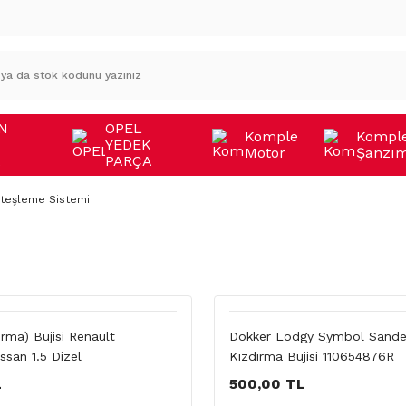
N
OPEL
Komple
Kompl
YEDEK
Motor
Şanzı
A
PARÇA
teşleme Sistemi
ırma) Bujisi Renault
Dokker Lodgy Symbol Sande
ssan 1.5 Dizel
Kızdırma Bujisi 110654876R
L
500,00 TL