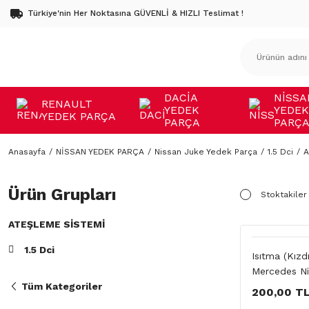
Türkiye'nin Her Noktasına GÜVENLİ & HIZLI Teslimat !
DACİA
NİSSA
RENAULT
YEDEK
YEDEK
YEDEK PARÇA
PARÇA
PARÇ
Anasayfa
NİSSAN YEDEK PARÇA
Nissan Juke Yedek Parça
1.5 Dci
A
Ürün Grupları
Stoktakiler
ATEŞLEME SISTEMI
1.5 Dci
Isıtma (Kızd
Mercedes Ni
Tüm Kategoriler
200,00 T