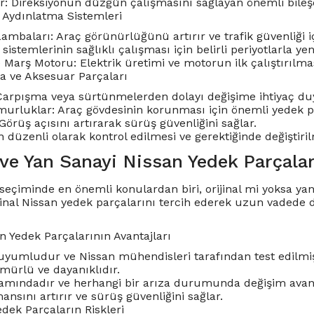
ler: Direksiyonun düzgün çalışmasını sağlayan önemli bileş
e Aydınlatma Sistemleri
ambaları: Araç görünürlüğünü artırır ve trafik güvenliği iç
 sistemlerinin sağlıklı çalışması için belirli periyotlarla ye
 Marş Motoru: Elektrik üretimi ve motorun ilk çalıştırılması
ta ve Aksesuar Parçaları
arpışma veya sürtünmelerden dolayı değişime ihtiyaç duyu
urluklar: Araç gövdesinin korunması için önemli yedek pa
Görüş açısını artırarak sürüş güvenliğini sağlar.
 düzenli olarak kontrol edilmesi ve gerektiğinde değiştiril
 ve Yan Sanayi Nissan Yedek Parçalar
seçiminde en önemli konulardan biri, orijinal mi yoksa yan 
rijinal Nissan yedek parçalarını tercih ederek uzun vadede
an Yedek Parçalarının Avantajları
yumludur ve Nissan mühendisleri tarafından test edilmiş
ürlü ve dayanıklıdır.
amındadır ve herhangi bir arıza durumunda değişim avant
nsını artırır ve sürüş güvenliğini sağlar.
edek Parçaların Riskleri