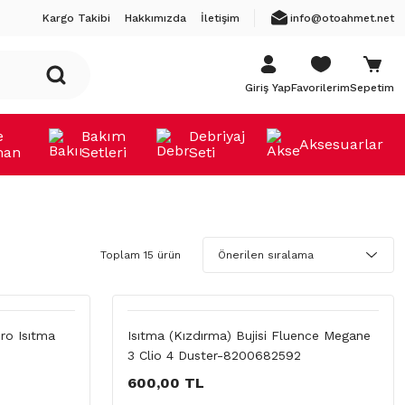
Kargo Takibi
Hakkımızda
İletişim
info@otoahmet.net
Giriş Yap
Favorilerim
Sepetim
e
Bakım
Debriyaj
Aksesuarlar
man
Setleri
Seti
Toplam 15 ürün
ro Isıtma
Isıtma (Kızdırma) Bujisi Fluence Megane
3 Clio 4 Duster-8200682592
600,00 TL