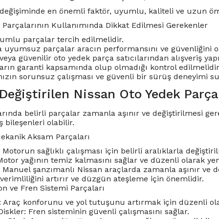
değişiminde en önemli faktör, uyumlu, kaliteli ve uzun ö
 Parçalarının Kullanımında Dikkat Edilmesi Gerekenler
yumlu parçalar tercih edilmelidir.
ya uyumsuz parçalar aracın performansını ve güvenliğini ol
s veya güvenilir oto yedek parça satıcılarından alışveriş yap
arın garanti kapsamında olup olmadığı kontrol edilmelidir
ızın sorunsuz çalışması ve güvenli bir sürüş deneyimi sunma
Değiştirilen Nissan Oto Yedek Parçal
rında belirli parçalar zamanla aşınır ve değiştirilmesi ger
 bileşenleri olabilir.
Mekanik Aksam Parçaları
 Motorun sağlıklı çalışması için belirli aralıklarla değiştiril
 Motor yağının temiz kalmasını sağlar ve düzenli olarak yen
i: Manuel şanzımanlı Nissan araçlarda zamanla aşınır ve değ
t verimliliğini artırır ve düzgün ateşleme için önemlidir.
on ve Fren Sistemi Parçaları
: Araç konforunu ve yol tutuşunu artırmak için düzenli ola
Diskler: Fren sisteminin güvenli çalışmasını sağlar.