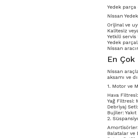
Yedek parça 
Nissan Yedek
Orijinal ve u
Kalitesiz ve
Yetkili servi
Yedek parçal
Nissan aracın
En Çok 
Nissan araçla
aksamı ve dış
1. Motor ve 
Hava Filtresi:
Yağ Filtresi:
Debriyaj Set
Bujiler: Yakı
2. Süspansiy
Amortisörler
Balatalar ve 