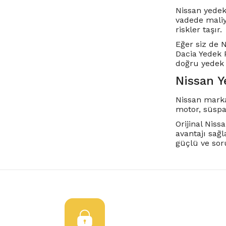
Nissan yedek
vadede maliy
riskler taşır.
Eğer siz de 
Dacia Yedek P
doğru yedek 
Nissan Y
Nissan marka
motor, süspan
Orijinal Nis
avantajı sağ
güçlü ve soru