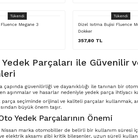
Tükendi
Tükendi
si Fluence Megane 3
Dizel Isıtma Bujisi Fluence 
Dokker
357,80 TL
 Yedek Parçaları ile Güvenilir 
eri
 çapında güvenilirliği ve dayanıklılığı ile tanınan bir ot
n aşınmalar ve hasarlar nedeniyle yedek parça ihtiyacı ka
 parça seçiminde orijinal ve kaliteli parçalar kullanmak
sından büyük önem taşır.
Oto Yedek Parçalarının Önemi
 Nissan marka otomobiller de belirli bir kullanım süresi i
ve elektrik aksamı gibi kritik bileşenler, uzun süreli kulla