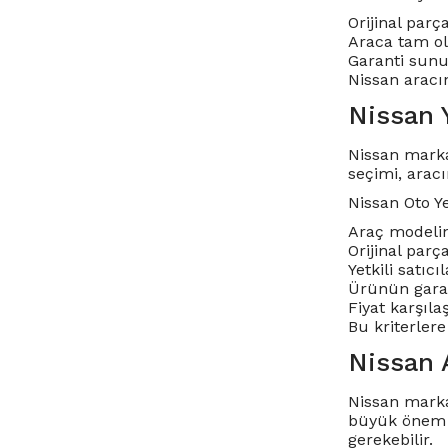
Orijinal parç
Araca tam ol
Garanti sunul
Nissan aracın
Nissan 
Nissan marka
seçimi, arac
Nissan Oto Y
Araç modelin
Orijinal parç
Yetkili satıc
Ürünün garan
Fiyat karşıla
Bu kriterlere
Nissan 
Nissan marka
büyük önem ta
gerekebilir.