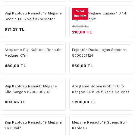
 Yedek Parça
Scenic
Symbol
%54
Buji Kablosu Renault 19 Megane
Buji Clio Megane Laguna 1.6 1.4
İNDİRİM
Scenic 1.6 8 Valf K7m Motor
Logan Scenic
 Yedek Parça
Symbol
Talisman
461,29 TL
971,27 TL
210,00 TL
ss Combi Yedek Parça
Talisman
Trafic
o Yedek Parça
Trafic
Ateşleme Buji Kablosu Renault
Enjektör Dacia Logan Sandero
Megane K7m
8200227124
 Yedek Parça
480,00 TL
550,00 TL
r Yedek Parça
Buji Kablosu Renault Megane
Ateşleme Bobini (Bobin) Clio
Clio Kangoo 8200506297
Kangoo 1.4 8 Valf Dacia Solenza
t Yedek Parça
Logan
403,66 TL
1.200,00 TL
ss Yedek Parça
Buji Kablosu Renault 19 Megane
Megane Renault 19 Scenic Buji
 Yedek Parça
1.6 8 Valf
Kablosu