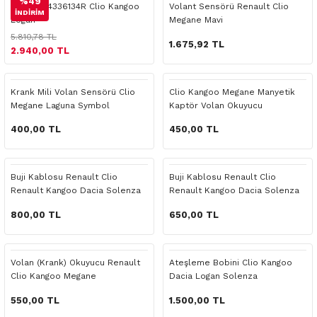
%49
Bobin 224336134R Clio Kangoo
Volant Sensörü Renault Clio
İNDİRİM
o Yedek Parça
Yedek Parça
Fren Sistemi
İç Trim
İç Trim
İç Trim
İç Trim
İç Trim
Isıtma Soğutma
Latitude
Latitude
Logan
Megane Mavi
5.810,78 TL
1.675,92 TL
2.940,00 TL
a Yedek Parça
ektrikli Yedek Parça
İç Trim
Isıtma Soğutma
Isıtma Soğutma
Isıtma Soğutma
Isıtma Soğutma
Isıtma Soğutma
Kaporta
Master
Megane
c Yedek Parça
Isıtma Soğutma
Kaporta
Kaporta
Kaporta
Kaporta
Kaporta
Motor Aksamı
Megane
Modus
Krank Mili Volan Sensörü Clio
Clio Kangoo Megane Manyetik
Megane Laguna Symbol
Kaptör Volan Okuyucu
8200643171
ne Yedek Parça
Kaporta
Motor Aksamı
Motor Aksamı
Kilit Aksamı
Kilit Aksamı
Kilit Aksamı
Ön Takım Süspansiyon
Modus
RENAULT 11 BAKIM SETİ
400,00 TL
450,00 TL
ce Yedek Parça
Kilit Aksamı
Ön Takım Süspansiyon
Ön Takım Süspansiyon
Motor Aksamı
Motor Aksamı
Motor Aksamı
Yakıt Aksamı
Renault 11
RENAULT 12 BAKIM SETİ
Buji Kablosu Renault Clio
Buji Kablosu Renault Clio
l Yedek Parça
Motor Aksamı
Yakıt Aksamı
Yakıt Aksamı
Ön Takım Süspansiyon
Ön Takım Süspansiyon
Ön Takım Süspansiyon
Renault 12
RENAULT 19 BAKIM SETİ
Renault Kangoo Dacia Solenza
Renault Kangoo Dacia Solenza
800,00 TL
650,00 TL
man Yedek Parça
Ön Takım Süspansiyon
Yakıt Aksamı
Yakıt Aksamı
Yakıt Aksamı
Renault 19
RENAULT 21 BAKIM SETİ
de Yedek Parça
Yakıt Aksamı
Renault 21
RENAULT 9 BROADWAY YAĞ BAKIM SET
Volan (Krank) Okuyucu Renault
Ateşleme Bobini Clio Kangoo
Clio Kangoo Megane
Dacia Logan Solenza
l Yedek Parça
Renault 9
Scenic
550,00 TL
1.500,00 TL