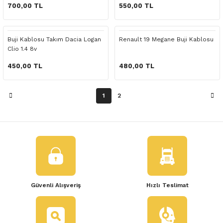
 Yedek Parça
700,00 TL
550,00 TL
dek Parça
Buji Kablosu Takım Dacia Logan
Renault 19 Megane Buji Kablosu
Clio 1.4 8v
e Yedek Parça
450,00 TL
480,00 TL
 Yedek Parça
1
2
r Yedek Parça
Güvenli Alışveriş
Hızlı Teslimat