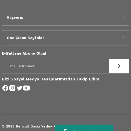
 Yedek Parça
Scenic
Symbol
Alışveriş
 Yedek Parça
Symbol
Talisman
ss Combi Yedek Parça
Talisman
Trafic
Öne Çıkan Sayfalar
o Yedek Parça
Trafic
E-Bültene Abone Olun!
 Yedek Parça
r Yedek Parça
Bizi Sosyal Medya Hesaplarımızdan Takip Edin!
t Yedek Parça
ss Yedek Parça
 Yedek Parça
© 2026 Renault Dacia Yedek Parça.
Tüm Hakları Saklıdır.