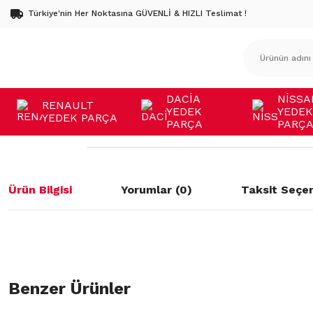
Türkiye'nin Her Noktasına GÜVENLİ & HIZLI Teslimat !
DACİA
NİSSA
RENAULT
YEDEK
YEDEK
YEDEK PARÇA
PARÇA
PARÇ
Ürün Bilgisi
Yorumlar (0)
Taksit Seçen
Bu ürünün fiyat bilgisi, resim, ürün açıklamalarında ve diğer konulard
öneri formunu kullanarak tarafımıza iletebilirsiniz.
Benzer Ürünler
Bu ürüne ilk yorumu siz yapın!
Görüş ve önerileriniz için teşekkür ederiz.