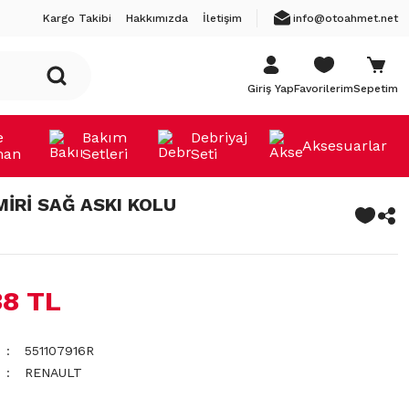
Kargo Takibi
Hakkımızda
İletişim
info@otoahmet.net
Giriş Yap
Favorilerim
Sepetim
e
Bakım
Debriyaj
Aksesuarlar
man
Setleri
Seti
MİRİ SAĞ ASKI KOLU
38 TL
551107916R
RENAULT