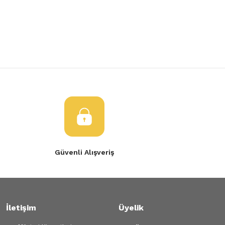
Yorum Yaz
Tükendi
Ürün resmi kalitesiz, bozuk veya görüntülenemiyor.
VİRAJ DEMİRİ SAĞ ASKI KOLU
Ürün açıklamasında eksik bilgiler bulunuyor.
Ürün bilgilerinde hatalar bulunuyor.
4.756,38 TL
Ürün fiyatı diğer sitelerden daha pahalı.
Bu ürüne benzer farklı alternatifler olmalı.
Gönder
Güvenli Alışveriş
İletişim
Üyelik