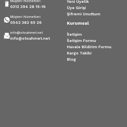
Müşteri Hizmetleri
Yeni Üyelik
0312 394 28 15-16
Üye Girişi
Şifremi Unuttum
Müşteri Hizmetleri
0542 382 65 26
Kurumsal
info@otoahmet.net
İletişim
info@otoahmet.net
İletişim Formu
Havale Bildirim Formu
Kargo Takibi
Blog