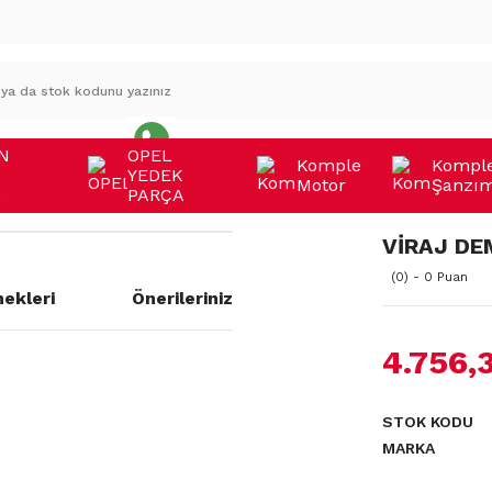
N
OPEL
Komple
Kompl
YEDEK
Motor
Şanzı
A
PARÇA
VİRAJ DE
(0) - 0 Puan
ekleri
Önerileriniz
4.756,
a yetersiz gördüğünüz noktaları
STOK KODU
MARKA