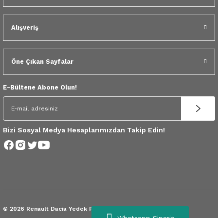
Renault Fluence Z rot 546182198R
 Yedek Parça
4.120,78 TL
Alışveriş
dek Parça
1.200,00 TL
e Yedek Parça
Öne Çıkan Sayfalar
 Yedek Parça
E-Bültene Abone Olun!
r Yedek Parça
Bizi Sosyal Medya Hesaplarımızdan Takip Edin!
© 2026 Renault Dacia Yedek Parça.
Tüm Hakları Saklıdır.
Whatsapp Sipariş