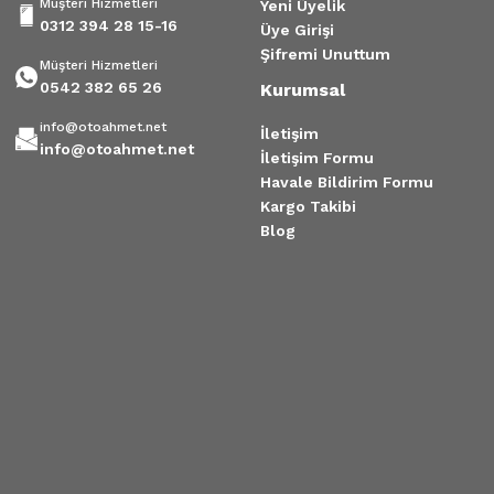
Müşteri Hizmetleri
Yeni Üyelik
0312 394 28 15-16
Üye Girişi
Şifremi Unuttum
Müşteri Hizmetleri
0542 382 65 26
Kurumsal
info@otoahmet.net
İletişim
info@otoahmet.net
İletişim Formu
Havale Bildirim Formu
Kargo Takibi
Blog