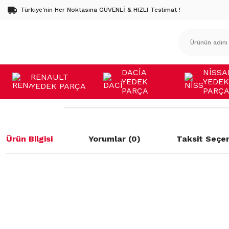
Türkiye'nin Her Noktasına GÜVENLİ & HIZLI Teslimat !
DACİA
NİSSA
RENAULT
YEDEK
YEDEK
YEDEK PARÇA
PARÇA
PARÇ
Ürün Bilgisi
Yorumlar (0)
Taksit Seçen
Bu ürünün fiyat bilgisi, resim, ürün açıklamalarında ve diğer konulard
öneri formunu kullanarak tarafımıza iletebilirsiniz.
Bu ürüne ilk yorumu siz yapın!
Görüş ve önerileriniz için teşekkür ederiz.