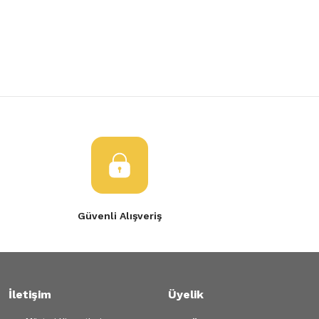
Yorum Yaz
Ürün resmi kalitesiz, bozuk veya görüntülenemiyor.
Ürün açıklamasında eksik bilgiler bulunuyor.
Ürün bilgilerinde hatalar bulunuyor.
Ürün fiyatı diğer sitelerden daha pahalı.
Bu ürüne benzer farklı alternatifler olmalı.
Gönder
Güvenli Alışveriş
İletişim
Üyelik