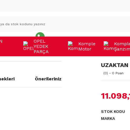
N
OPEL
Komple
Kompl
YEDEK
Motor
Şanzı
A
PARÇA
UZAKTAN
(0) - 0 Puan
ekleri
Önerileriniz
11.098
a yetersiz gördüğünüz noktaları
STOK KODU
MARKA