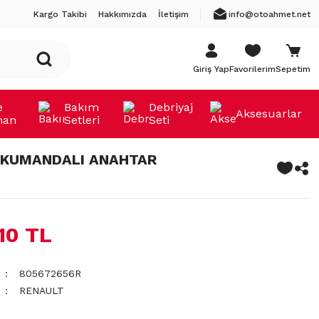
Kargo Takibi
Hakkımızda
İletişim
info@otoahmet.net
Giriş Yap
Favorilerim
Sepetim
e
Bakım
Debriyaj
Aksesuarlar
man
Setleri
Seti
 KUMANDALI ANAHTAR
,10 TL
805672656R
RENAULT