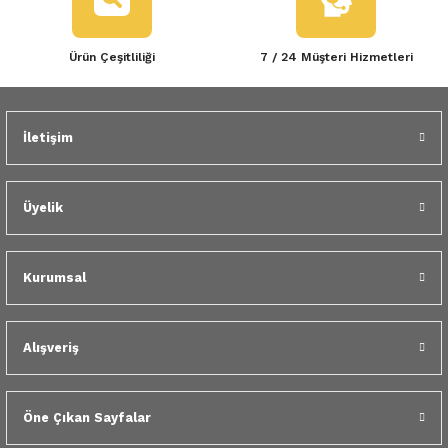
 Yedek Parça
Ürün Çeşitliliği
7 / 24 Müşteri Hizmetleri
dek Parça
Gönder
e Yedek Parça
İletişim
 Yedek Parça
r Yedek Parça
Üyelik
Kurumsal
Alışveriş
Öne Çıkan Sayfalar