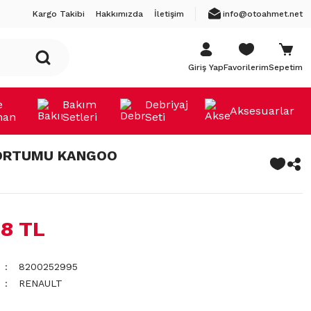
Kargo Takibi
Hakkımızda
İletişim
info@otoahmet.net
Giriş Yap
Favorilerim
Sepetim
e
Bakım
Debriyaj
Aksesuarlar
man
Setleri
Seti
ORTUMU KANGOO
48 TL
8200252995
RENAULT