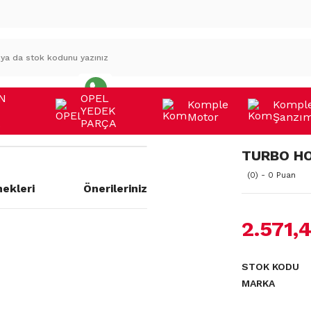
N
OPEL
Komple
Kompl
YEDEK
Motor
Şanzı
A
PARÇA
TURBO H
(0) - 0 Puan
ekleri
Önerileriniz
2.571,
a yetersiz gördüğünüz noktaları
STOK KODU
MARKA