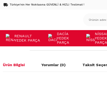
Türkiye'nin Her Noktasına GÜVENLİ & HIZLI Teslimat !
DACİA
NİSSA
RENAULT
YEDEK
YEDEK
YEDEK PARÇA
PARÇA
PARÇ
Ürün Bilgisi
Yorumlar (0)
Taksit Seçen
Bu ürünün fiyat bilgisi, resim, ürün açıklamalarında ve diğer konulard
öneri formunu kullanarak tarafımıza iletebilirsiniz.
Bu ürüne ilk yorumu siz yapın!
Görüş ve önerileriniz için teşekkür ederiz.