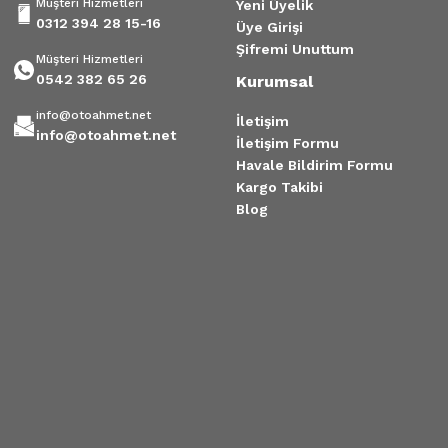
Müşteri Hizmetleri
Yeni Üyelik
0312 394 28 15-16
Üye Girişi
Şifremi Unuttum
Müşteri Hizmetleri
0542 382 65 26
Kurumsal
info@otoahmet.net
İletişim
info@otoahmet.net
İletişim Formu
Havale Bildirim Formu
Kargo Takibi
Blog