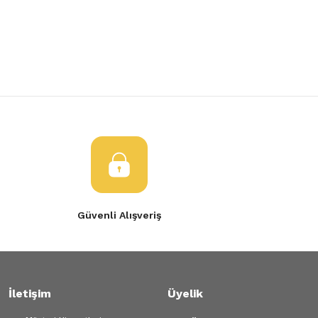
Yorum Yaz
Ürün resmi kalitesiz, bozuk veya görüntülenemiyor.
Ürün açıklamasında eksik bilgiler bulunuyor.
Ürün bilgilerinde hatalar bulunuyor.
Ürün fiyatı diğer sitelerden daha pahalı.
Bu ürüne benzer farklı alternatifler olmalı.
Gönder
Güvenli Alışveriş
İletişim
Üyelik