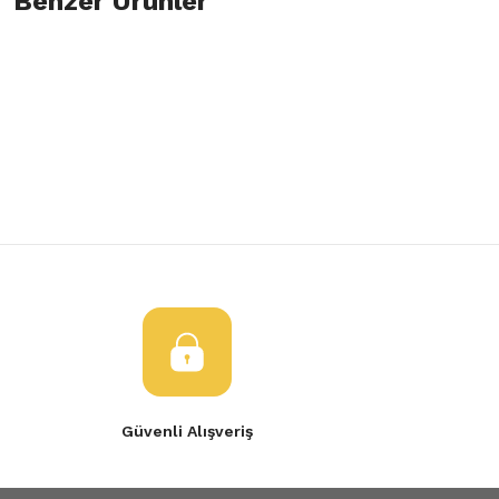
Benzer Ürünler
Bu ürüne ilk yorumu siz yapın!
Görüş ve önerileriniz için teşekkür ederiz.
Yorum Yaz
Tükendi
Ürün resmi kalitesiz, bozuk veya görüntülenemiyor.
Sol Dış Ayna Renault Trafic
Renault Trafic Dış Dikiz Aynası Sol
Ürün açıklamasında eksik bilgiler bulunuyor.
Ürün bilgilerinde hatalar bulunuyor.
2.000,00 TL
2.000,00 TL
Ürün fiyatı diğer sitelerden daha pahalı.
Bu ürüne benzer farklı alternatifler olmalı.
Gönder
Güvenli Alışveriş