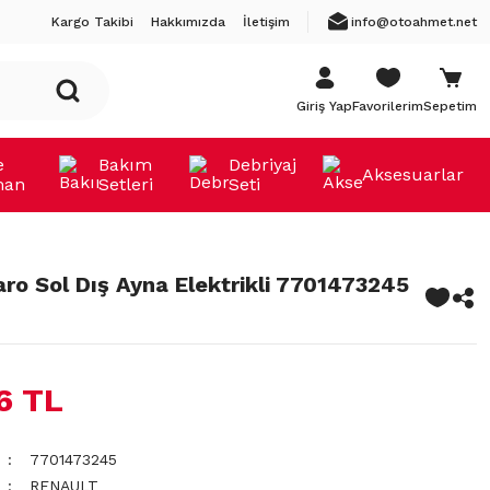
Kargo Takibi
Hakkımızda
İletişim
info@otoahmet.net
Giriş Yap
Favorilerim
Sepetim
e
Bakım
Debriyaj
Aksesuarlar
man
Setleri
Seti
aro Sol Dış Ayna Elektrikli 7701473245
76 TL
7701473245
RENAULT