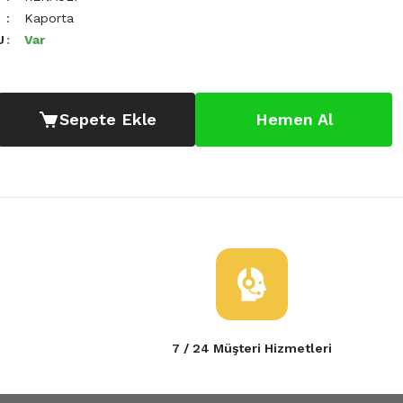
Kaporta
U
Var
Sepete Ekle
Hemen Al
7 / 24 Müşteri Hizmetleri