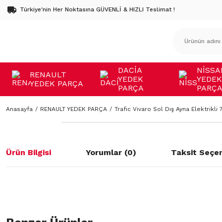
Türkiye'nin Her Noktasına GÜVENLİ & HIZLI Teslimat !
DACİA
NİSSA
RENAULT
YEDEK
YEDEK
YEDEK PARÇA
PARÇA
PARÇ
Anasayfa
RENAULT YEDEK PARÇA
Trafic Vivaro Sol Dış Ayna Elektrikli
Ürün Bilgisi
Yorumlar (0)
Taksit Seçen
Bu ürünün fiyat bilgisi, resim, ürün açıklamalarında ve diğer konulard
öneri formunu kullanarak tarafımıza iletebilirsiniz.