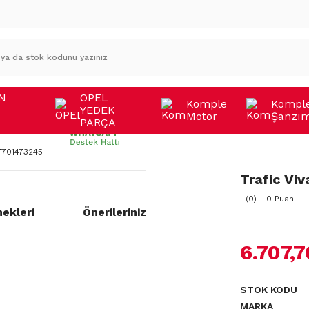
N
OPEL
Komple
Kompl
YEDEK
Motor
Şanzı
A
PARÇA
 7701473245
Trafic Viv
(0) - 0 Puan
ekleri
Önerileriniz
6.707,
a yetersiz gördüğünüz noktaları
STOK KODU
MARKA