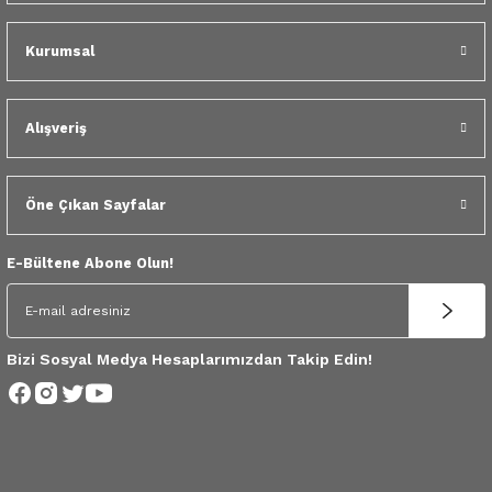
 Yedek Parça
Kurumsal
dek Parça
e Yedek Parça
Alışveriş
 Yedek Parça
Öne Çıkan Sayfalar
r Yedek Parça
E-Bültene Abone Olun!
Bizi Sosyal Medya Hesaplarımızdan Takip Edin!