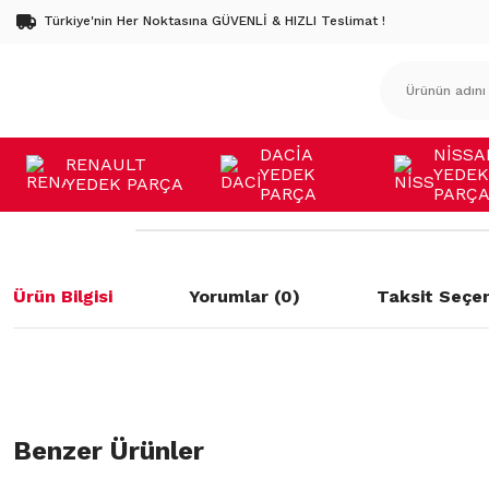
Türkiye'nin Her Noktasına GÜVENLİ & HIZLI Teslimat !
DACİA
NİSSA
RENAULT
YEDEK
YEDEK
YEDEK PARÇA
PARÇA
PARÇ
Ürün Bilgisi
Yorumlar (0)
Taksit Seçen
Bu ürünün fiyat bilgisi, resim, ürün açıklamalarında ve diğer konulard
öneri formunu kullanarak tarafımıza iletebilirsiniz.
Benzer Ürünler
Bu ürüne ilk yorumu siz yapın!
Görüş ve önerileriniz için teşekkür ederiz.