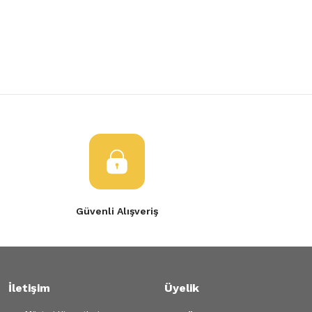
Yorum Yaz
Tükendi
Ürün resmi kalitesiz, bozuk veya görüntülenemiyor.
Arka Torsiyon Dingil Megane 4
Ürün açıklamasında eksik bilgiler bulunuyor.
Ürün bilgilerinde hatalar bulunuyor.
102.199,16 TL
Ürün fiyatı diğer sitelerden daha pahalı.
Bu ürüne benzer farklı alternatifler olmalı.
Gönder
Güvenli Alışveriş
İletişim
Üyelik