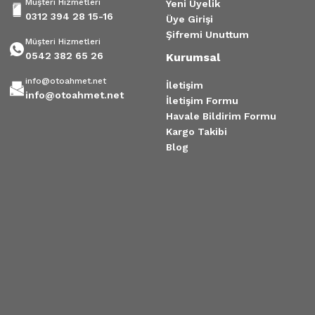
Müşteri Hizmetleri
Yeni Üyelik
0312 394 28 15-16
Üye Girişi
Şifremi Unuttum
Müşteri Hizmetleri
0542 382 65 26
Kurumsal
info@otoahmet.net
İletişim
info@otoahmet.net
İletişim Formu
Havale Bildirim Formu
Kargo Takibi
Blog