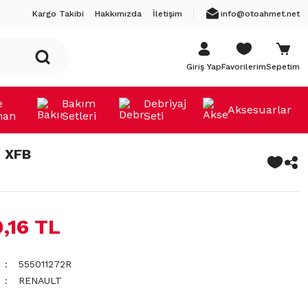
Kargo Takibi
Hakkımızda
İletişim
info@otoahmet.net
Giriş Yap
Favorilerim
Sepetim
e
Bakım
Debriyaj
Aksesuarlar
man
Setleri
Seti
 XFB
9,16 TL
555011272R
RENAULT