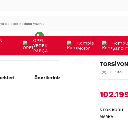
N
OPEL
Komple
Kompl
YEDEK
Motor
Şanzı
A
PARÇA
TORSİYON
(0) - 0 Puan
ekleri
Önerileriniz
102.19
a yetersiz gördüğünüz noktaları
STOK KODU
MARKA