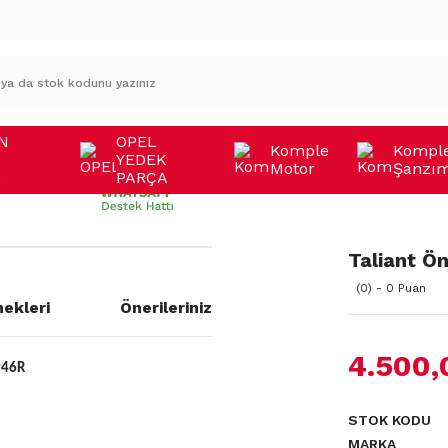
N
OPEL
Komple
Kompl
YEDEK
Motor
Şanzı
A
PARÇA
Taliant 
(0) - 0 Puan
ekleri
Önerileriniz
4.500,
946R
STOK KODU
MARKA