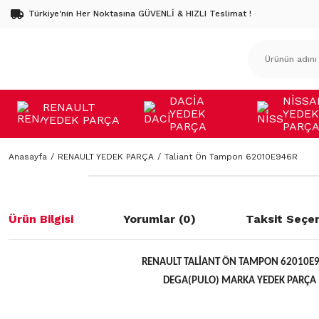
Türkiye'nin Her Noktasına GÜVENLİ & HIZLI Teslimat !
DACİA
NİSSA
RENAULT
YEDEK
YEDEK
YEDEK PARÇA
PARÇA
PARÇ
Anasayfa
RENAULT YEDEK PARÇA
Taliant Ön Tampon 62010E946R
Ürün Bilgisi
Yorumlar (0)
Taksit Seçen
RENAULT TALİANT ÖN TAMPON 62010E
DEGA(PULO) MARKA YEDEK PARÇA