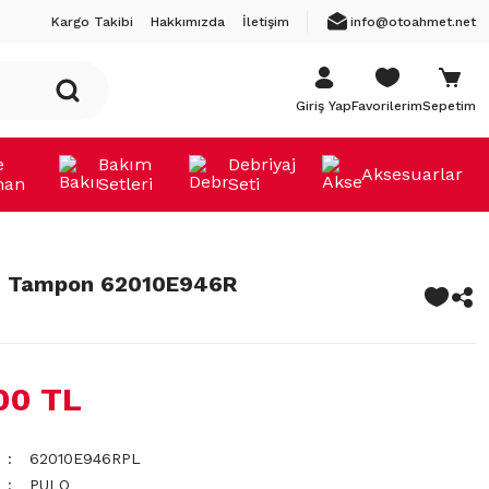
Kargo Takibi
Hakkımızda
İletişim
info@otoahmet.net
Giriş Yap
Favorilerim
Sepetim
e
Bakım
Debriyaj
Aksesuarlar
man
Setleri
Seti
Ön Tampon 62010E946R
00 TL
62010E946RPL
PULO