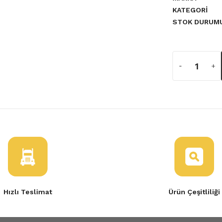
KATEGORI
a yetersiz gördüğünüz noktaları
STOK DURUM
ndi
Taliant-62010E946R
Hızlı Teslimat
Ürün Çeşitliliği