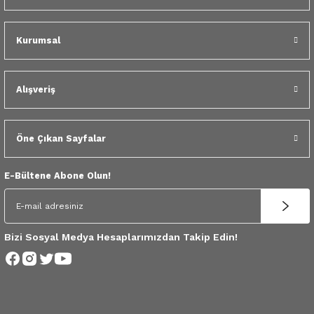
 Yedek Parça
Kurumsal
dek Parça
e Yedek Parça
Alışveriş
 Yedek Parça
Öne Çıkan Sayfalar
r Yedek Parça
E-Bültene Abone Olun!
Bizi Sosyal Medya Hesaplarımızdan Takip Edin!