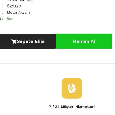
7700868804Ö
ÖZGAYD
Motor Aksamı
U
Var
Sepete Ekle
Hemen Al
7 / 24 Müşteri Hizmetleri