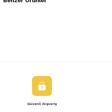
Benzer Ürünler
Bu ürüne ilk yorumu siz yapın!
Görüş ve önerileriniz için teşekkür ederiz.
Yorum Yaz
Ürün resmi kalitesiz, bozuk veya görüntülenemiyor.
SUBAP GAYDI R9D-19D-KNG F8Q F2N F3R
SUBAP GAYDI R9D-
Ürün açıklamasında eksik bilgiler bulunuyor.
Ürün bilgilerinde hatalar bulunuyor.
650,00 TL
650,00 TL
Ürün fiyatı diğer sitelerden daha pahalı.
Bu ürüne benzer farklı alternatifler olmalı.
Gönder
Güvenli Alışveriş