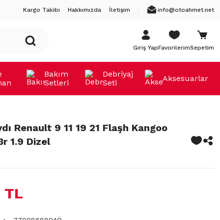
Kargo Takibi
Hakkımızda
İletişim
info@otoahmet.net
Giriş Yap
Favorilerim
Sepetim
e
Bakım
Debriyaj
Aksesuarlar
man
Setleri
Seti
dı Renault 9 11 19 21 Flaşh Kangoo
r 1.9 Dizel
 TL