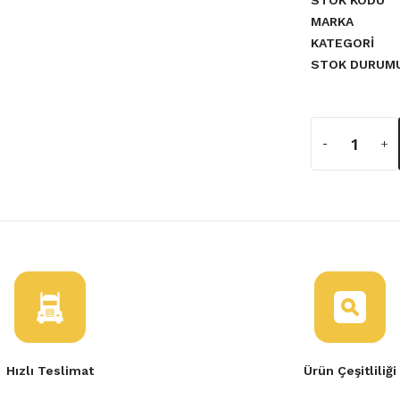
STOK KODU
MARKA
KATEGORI
STOK DURUM
19D-KNG F8Q F2N F3R
Hızlı Teslimat
Ürün Çeşitliliği