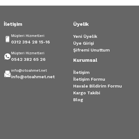
İletişim
Üyelik
Müşteri Hizmetleri
Yeni Üyelik
0312 394 28 15-16
Üye Girişi
Şifremi Unuttum
Müşteri Hizmetleri
0542 382 65 26
Kurumsal
info@otoahmet.net
İletişim
info@otoahmet.net
İletişim Formu
Havale Bildirim Formu
Kargo Takibi
Blog