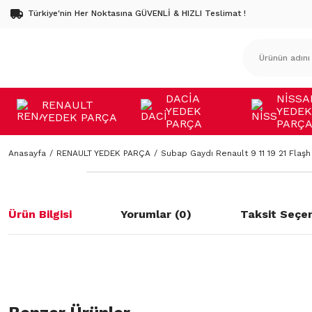
Türkiye'nin Her Noktasına GÜVENLİ & HIZLI Teslimat !
DACİA
NİSSA
RENAULT
YEDEK
YEDEK
YEDEK PARÇA
PARÇA
PARÇ
Anasayfa
RENAULT YEDEK PARÇA
Subap Gaydı Renault 9 11 19 21 Flaş
Ürün Bilgisi
Yorumlar (0)
Taksit Seçen
Bu ürünün fiyat bilgisi, resim, ürün açıklamalarında ve diğer konulard
öneri formunu kullanarak tarafımıza iletebilirsiniz.