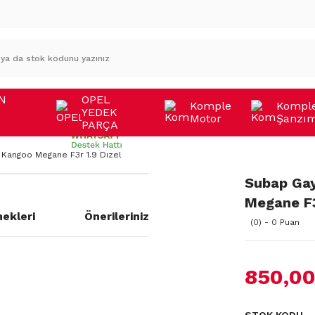
N
OPEL
Komple
Kompl
YEDEK
Motor
Şanzı
A
PARÇA
h Kangoo Megane F3r 1.9 Dizel
Subap Gay
Megane F3
ekleri
Önerileriniz
(0) - 0 Puan
850,00
a yetersiz gördüğünüz noktaları