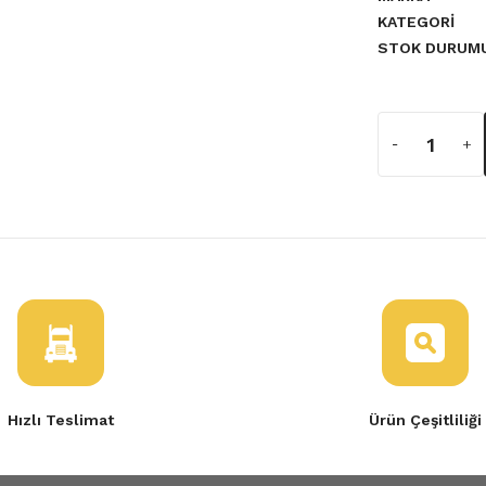
KATEGORI
a yetersiz gördüğünüz noktaları
STOK DURUM
Renault 12 Toros Komple
Hızlı Teslimat
Ürün Çeşitliliği