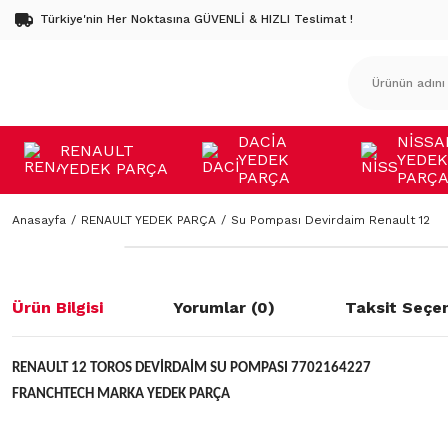
Türkiye'nin Her Noktasına GÜVENLİ & HIZLI Teslimat !
DACİA
NİSSA
RENAULT
YEDEK
YEDEK
YEDEK PARÇA
PARÇA
PARÇ
Anasayfa
RENAULT YEDEK PARÇA
Su Pompası Devirdaim Renault 12
Ürün Bilgisi
Yorumlar (0)
Taksit Seçen
RENAULT 12 TOROS DEVİRDAİM SU POMPASI 7702164227
FRANCHTECH MARKA YEDEK PARÇA