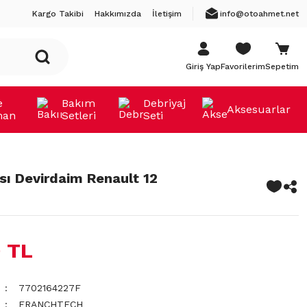
Kargo Takibi
Hakkımızda
İletişim
info@otoahmet.net
Giriş Yap
Favorilerim
Sepetim
e
Bakım
Debriyaj
Aksesuarlar
man
Setleri
Seti
ı Devirdaim Renault 12
 TL
7702164227F
FRANCHTECH