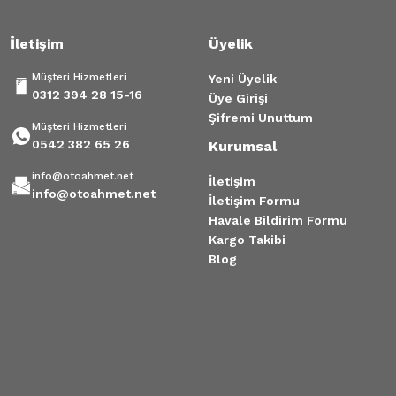
450,00 TL
İletişim
Üyelik
Müşteri Hizmetleri
Yeni Üyelik
0312 394 28 15-16
Üye Girişi
Şifremi Unuttum
Müşteri Hizmetleri
0542 382 65 26
Kurumsal
info@otoahmet.net
İletişim
info@otoahmet.net
İletişim Formu
Havale Bildirim Formu
Kargo Takibi
Blog