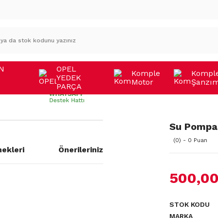
N
OPEL
Komple
Kompl
YEDEK
Motor
Şanzı
A
PARÇA
Su Pompas
(0) - 0 Puan
ekleri
Önerileriniz
500,00
STOK KODU
MARKA