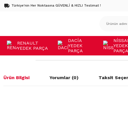
Türkiye'nin Her Noktasına GÜVENLİ & HIZLI Teslimat !
DACİA
NİSSA
RENAULT
YEDEK
YEDEK
YEDEK PARÇA
PARÇA
PARÇ
Ürün Bilgisi
Yorumlar (0)
Taksit Seçen
Bu ürünün fiyat bilgisi, resim, ürün açıklamalarında ve diğer konulard
öneri formunu kullanarak tarafımıza iletebilirsiniz.
Bu ürüne ilk yorumu siz yapın!
Görüş ve önerileriniz için teşekkür ederiz.