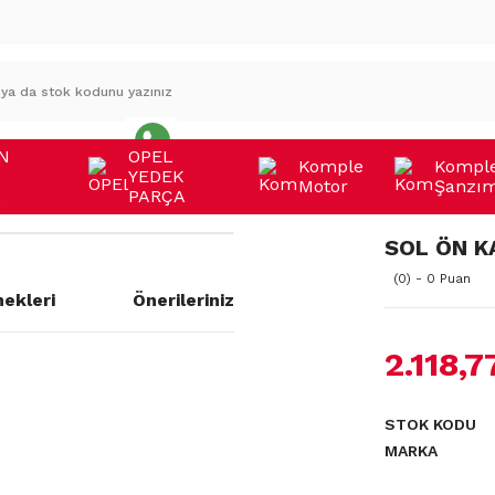
N
OPEL
Komple
Kompl
YEDEK
Motor
Şanzı
A
PARÇA
SOL ÖN K
(0) - 0 Puan
ekleri
Önerileriniz
2.118,7
a yetersiz gördüğünüz noktaları
STOK KODU
MARKA