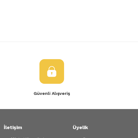
Yorum Yaz
Ürün resmi kalitesiz, bozuk veya görüntülenemiyor.
Ürün açıklamasında eksik bilgiler bulunuyor.
Ürün bilgilerinde hatalar bulunuyor.
Ürün fiyatı diğer sitelerden daha pahalı.
Bu ürüne benzer farklı alternatifler olmalı.
Gönder
Güvenli Alışveriş
İletişim
Üyelik