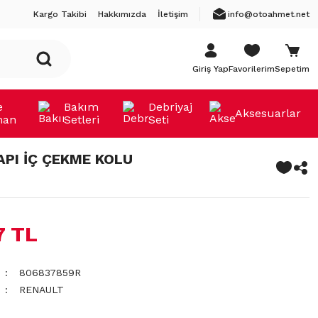
Kargo Takibi
Hakkımızda
İletişim
info@otoahmet.net
Giriş Yap
Favorilerim
Sepetim
e
Bakım
Debriyaj
Aksesuarlar
man
Setleri
Seti
API İÇ ÇEKME KOLU
7 TL
806837859R
RENAULT