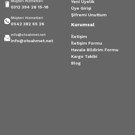
Müşteri Hizmetleri
Yeni Üyelik
0312 394 28 15-16
Üye Girişi
Şifremi Unuttum
Müşteri Hizmetleri
0542 382 65 26
Kurumsal
info@otoahmet.net
İletişim
info@otoahmet.net
İletişim Formu
Havale Bildirim Formu
Kargo Takibi
Blog