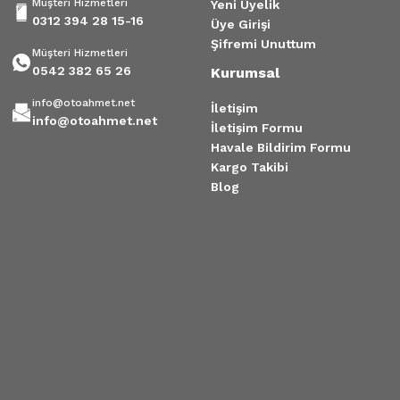
Müşteri Hizmetleri
Yeni Üyelik
0312 394 28 15-16
Üye Girişi
Şifremi Unuttum
Müşteri Hizmetleri
0542 382 65 26
Kurumsal
info@otoahmet.net
İletişim
info@otoahmet.net
İletişim Formu
Havale Bildirim Formu
Kargo Takibi
Blog