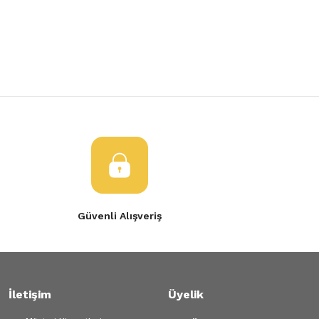
Yorum Yaz
Ürün resmi kalitesiz, bozuk veya görüntülenemiyor.
Ürün açıklamasında eksik bilgiler bulunuyor.
Ürün bilgilerinde hatalar bulunuyor.
Ürün fiyatı diğer sitelerden daha pahalı.
Bu ürüne benzer farklı alternatifler olmalı.
Gönder
Güvenli Alışveriş
İletişim
Üyelik