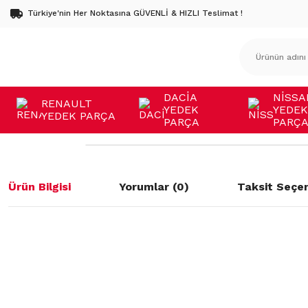
Türkiye'nin Her Noktasına GÜVENLİ & HIZLI Teslimat !
DACİA
NİSSA
RENAULT
YEDEK
YEDEK
YEDEK PARÇA
PARÇA
PARÇ
Ürün Bilgisi
Yorumlar (0)
Taksit Seçen
Bu ürünün fiyat bilgisi, resim, ürün açıklamalarında ve diğer konulard
öneri formunu kullanarak tarafımıza iletebilirsiniz.
Bu ürüne ilk yorumu siz yapın!
Görüş ve önerileriniz için teşekkür ederiz.