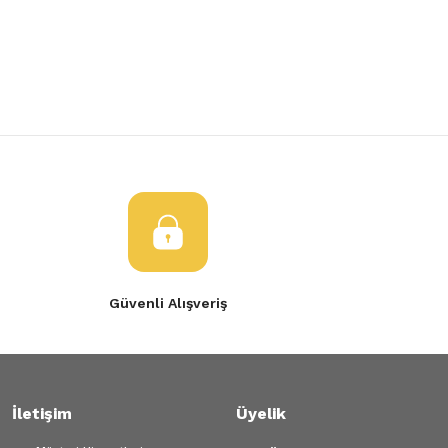
Yorum Yaz
Ürün resmi kalitesiz, bozuk veya görüntülenemiyor.
Ürün açıklamasında eksik bilgiler bulunuyor.
Ürün bilgilerinde hatalar bulunuyor.
Ürün fiyatı diğer sitelerden daha pahalı.
Bu ürüne benzer farklı alternatifler olmalı.
Gönder
Güvenli Alışveriş
İletişim
Üyelik