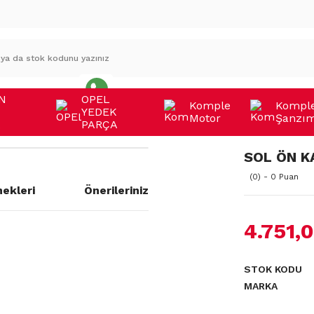
N
OPEL
Komple
Kompl
YEDEK
Motor
Şanzı
A
PARÇA
SOL ÖN K
(0) - 0 Puan
ekleri
Önerileriniz
4.751,
a yetersiz gördüğünüz noktaları
STOK KODU
MARKA