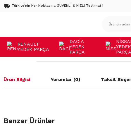
Türkiye'nin Her Noktasına GÜVENLİ & HIZLI Teslimat !
DACİA
NİSSA
RENAULT
YEDEK
YEDEK
YEDEK PARÇA
PARÇA
PARÇ
Ürün Bilgisi
Yorumlar (0)
Taksit Seçen
Bu ürünün fiyat bilgisi, resim, ürün açıklamalarında ve diğer konulard
öneri formunu kullanarak tarafımıza iletebilirsiniz.
Benzer Ürünler
Bu ürüne ilk yorumu siz yapın!
Görüş ve önerileriniz için teşekkür ederiz.