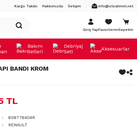
Kargo Takibi
Hakkımızda
İletişim
info@otoahmet.net
Giriş Yap
Favorilerim
Sepetim
e
Bakım
Debriyaj
Aksesuarlar
man
Setleri
Seti
API BANDI KROM
15 TL
808778404R
RENAULT