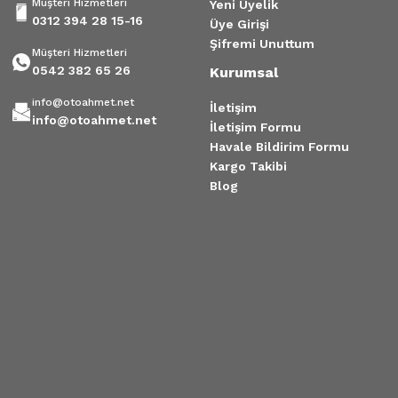
Müşteri Hizmetleri
Yeni Üyelik
0312 394 28 15-16
Üye Girişi
Şifremi Unuttum
Müşteri Hizmetleri
0542 382 65 26
Kurumsal
info@otoahmet.net
İletişim
info@otoahmet.net
İletişim Formu
Havale Bildirim Formu
Kargo Takibi
Blog