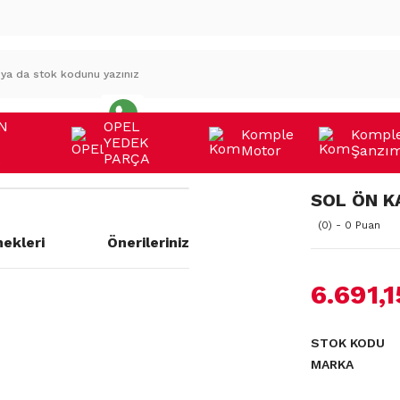
N
OPEL
Komple
Kompl
YEDEK
Motor
Şanzı
A
PARÇA
SOL ÖN K
(0) - 0 Puan
ekleri
Önerileriniz
6.691,
a yetersiz gördüğünüz noktaları
STOK KODU
MARKA