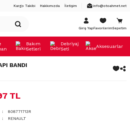
Kargo Takibi
Hakkımızda
İletişim
info@otoahmet.net
Giriş Yap
Favorilerim
Sepetim
e
Bakım
Debriyaj
Aksesuarlar
man
Setleri
Seti
API BANDI
97 TL
808771713R
RENAULT