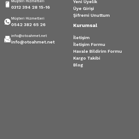
Müşteri Hizmetleri
Yeni Üyelik
0312 394 28 15-16
Üye Girişi
Şifremi Unuttum
Müşteri Hizmetleri
0542 382 65 26
Kurumsal
info@otoahmet.net
İletişim
info@otoahmet.net
İletişim Formu
Havale Bildirim Formu
Kargo Takibi
Blog