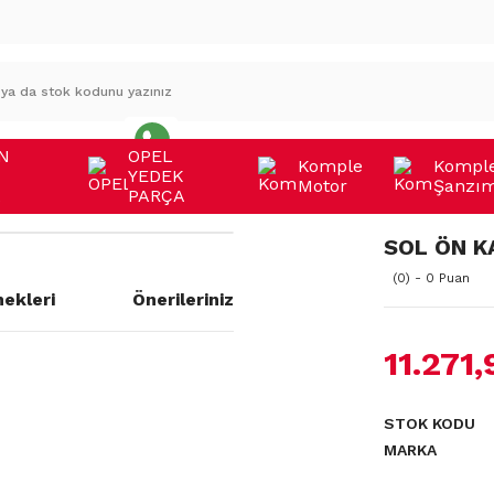
N
OPEL
Komple
Kompl
YEDEK
Motor
Şanzı
A
PARÇA
SOL ÖN K
(0) - 0 Puan
ekleri
Önerileriniz
11.271,
a yetersiz gördüğünüz noktaları
STOK KODU
MARKA