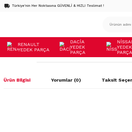
Türkiye'nin Her Noktasına GÜVENLİ & HIZLI Teslimat !
DACİA
NİSSA
RENAULT
YEDEK
YEDEK
YEDEK PARÇA
PARÇA
PARÇ
Ürün Bilgisi
Yorumlar (0)
Taksit Seçen
Bu ürünün fiyat bilgisi, resim, ürün açıklamalarında ve diğer konulard
öneri formunu kullanarak tarafımıza iletebilirsiniz.
Bu ürüne ilk yorumu siz yapın!
Görüş ve önerileriniz için teşekkür ederiz.