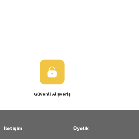
Yorum Yaz
Ürün resmi kalitesiz, bozuk veya görüntülenemiyor.
Ürün açıklamasında eksik bilgiler bulunuyor.
Ürün bilgilerinde hatalar bulunuyor.
Ürün fiyatı diğer sitelerden daha pahalı.
Bu ürüne benzer farklı alternatifler olmalı.
Gönder
Güvenli Alışveriş
İletişim
Üyelik