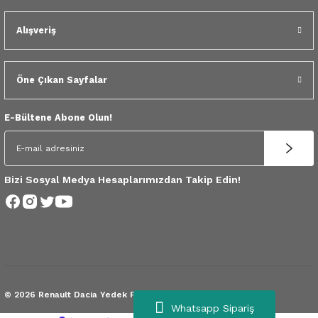
 Yedek Parça
Alışveriş
dek Parça
e Yedek Parça
Öne Çıkan Sayfalar
 Yedek Parça
E-Bültene Abone Olun!
r Yedek Parça
Bizi Sosyal Medya Hesaplarımızdan Takip Edin!
© 2026 Renault Dacia Yedek Parça.
Tüm Hakları Saklıdır.
Whatsapp Sipariş