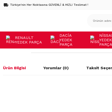
Türkiye'nin Her Noktasına GÜVENLİ & HIZLI Teslimat !
DACİA
NİSSA
RENAULT
YEDEK
YEDEK
YEDEK PARÇA
PARÇA
PARÇ
Ürün Bilgisi
Yorumlar (0)
Taksit Seçen
Bu ürünün fiyat bilgisi, resim, ürün açıklamalarında ve diğer konulard
öneri formunu kullanarak tarafımıza iletebilirsiniz.
Bu ürüne ilk yorumu siz yapın!
Görüş ve önerileriniz için teşekkür ederiz.