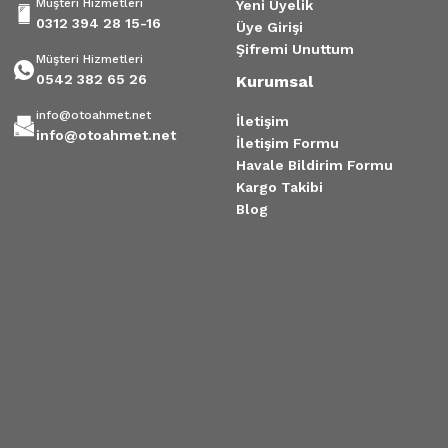
Müşteri Hizmetleri
Yeni Üyelik
0312 394 28 15-16
Üye Girişi
Şifremi Unuttum
Müşteri Hizmetleri
0542 382 65 26
Kurumsal
info@otoahmet.net
İletişim
info@otoahmet.net
İletişim Formu
Havale Bildirim Formu
Kargo Takibi
Blog