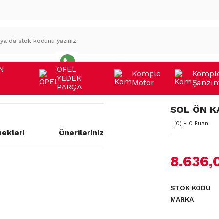
N
OPEL
Komple
Kompl
YEDEK
Motor
Şanzı
A
PARÇA
SOL ÖN K
(0) - 0 Puan
ekleri
Önerileriniz
8.636,
a yetersiz gördüğünüz noktaları
STOK KODU
MARKA