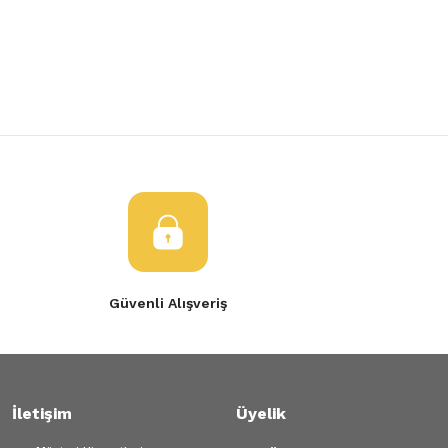
Yorum Yaz
Ürün resmi kalitesiz, bozuk veya görüntülenemiyor.
Ürün açıklamasında eksik bilgiler bulunuyor.
Ürün bilgilerinde hatalar bulunuyor.
Ürün fiyatı diğer sitelerden daha pahalı.
Bu ürüne benzer farklı alternatifler olmalı.
Gönder
Güvenli Alışveriş
İletişim
Üyelik