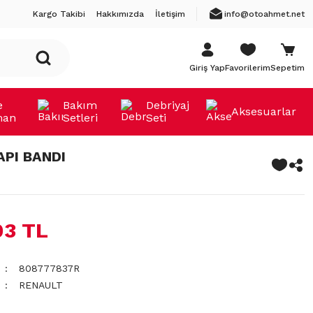
Kargo Takibi
Hakkımızda
İletişim
info@otoahmet.net
Giriş Yap
Favorilerim
Sepetim
e
Bakım
Debriyaj
Aksesuarlar
man
Setleri
Seti
API BANDI
03 TL
808777837R
RENAULT