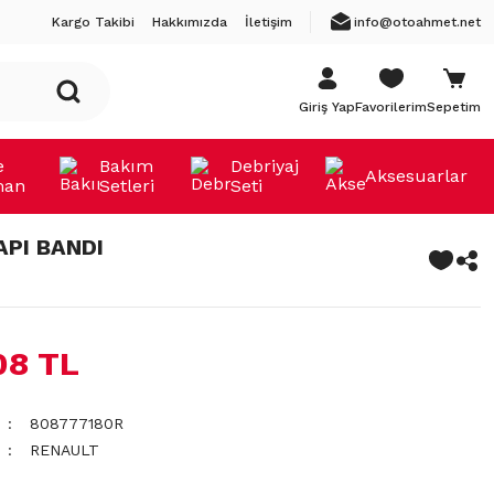
Kargo Takibi
Hakkımızda
İletişim
info@otoahmet.net
Giriş Yap
Favorilerim
Sepetim
e
Bakım
Debriyaj
Aksesuarlar
man
Setleri
Seti
API BANDI
08 TL
808777180R
RENAULT