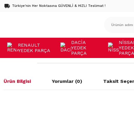
Türkiye'nin Her Noktasına GÜVENLİ & HIZLI Teslimat !
DACİA
NİSSA
RENAULT
YEDEK
YEDEK
YEDEK PARÇA
PARÇA
PARÇ
Ürün Bilgisi
Yorumlar (0)
Taksit Seçen
Bu ürünün fiyat bilgisi, resim, ürün açıklamalarında ve diğer konulard
öneri formunu kullanarak tarafımıza iletebilirsiniz.
Bu ürüne ilk yorumu siz yapın!
Görüş ve önerileriniz için teşekkür ederiz.