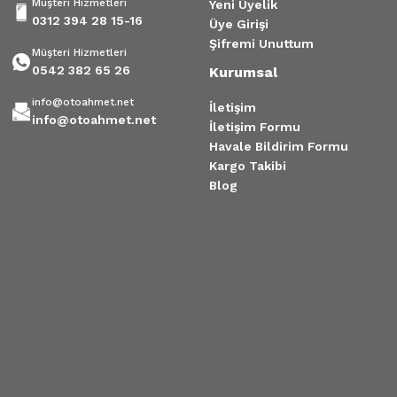
Müşteri Hizmetleri
Yeni Üyelik
0312 394 28 15-16
Üye Girişi
Şifremi Unuttum
Müşteri Hizmetleri
0542 382 65 26
Kurumsal
info@otoahmet.net
İletişim
info@otoahmet.net
İletişim Formu
Havale Bildirim Formu
Kargo Takibi
Blog