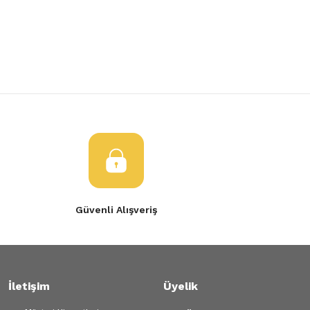
Yorum Yaz
Ürün resmi kalitesiz, bozuk veya görüntülenemiyor.
Ürün açıklamasında eksik bilgiler bulunuyor.
Ürün bilgilerinde hatalar bulunuyor.
Ürün fiyatı diğer sitelerden daha pahalı.
Bu ürüne benzer farklı alternatifler olmalı.
Gönder
Güvenli Alışveriş
İletişim
Üyelik