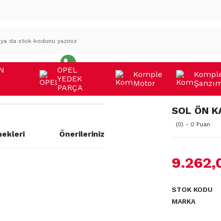
N
OPEL
Komple
Kompl
YEDEK
Motor
Şanzı
A
PARÇA
SOL ÖN K
(0) - 0 Puan
ekleri
Önerileriniz
9.262,
a yetersiz gördüğünüz noktaları
STOK KODU
MARKA