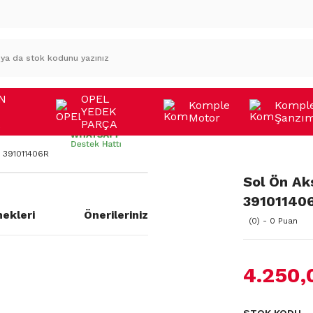
N
OPEL
Komple
Kompl
YEDEK
Motor
Şanzı
A
PARÇA
i 391011406R
Sol Ön Ak
39101140
ekleri
Önerileriniz
(0) - 0 Puan
4.250,
a yetersiz gördüğünüz noktaları