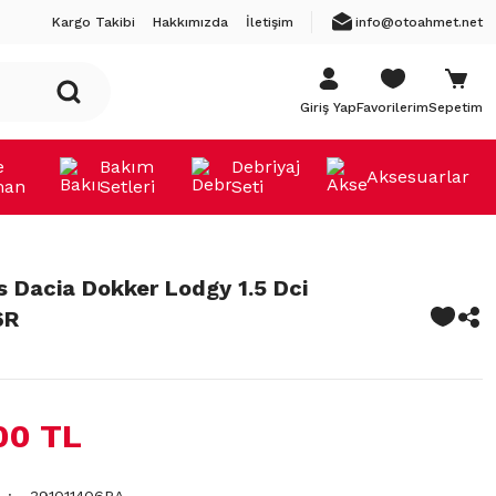
Kargo Takibi
Hakkımızda
İletişim
info@otoahmet.net
Giriş Yap
Favorilerim
Sepetim
e
Bakım
Debriyaj
Aksesuarlar
man
Setleri
Seti
s Dacia Dokker Lodgy 1.5 Dci
6R
00 TL