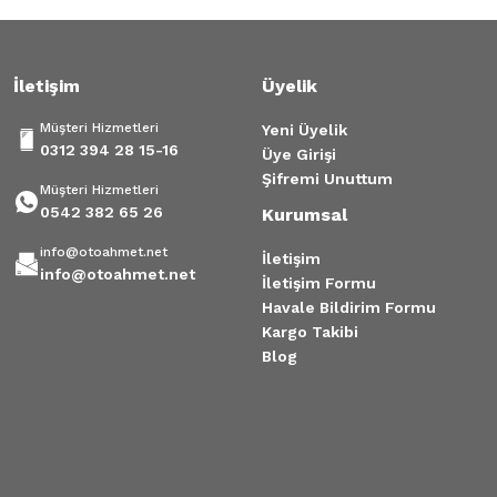
İletişim
Üyelik
Müşteri Hizmetleri
Yeni Üyelik
0312 394 28 15-16
Üye Girişi
Şifremi Unuttum
Müşteri Hizmetleri
0542 382 65 26
Kurumsal
info@otoahmet.net
İletişim
info@otoahmet.net
İletişim Formu
Havale Bildirim Formu
Kargo Takibi
Blog