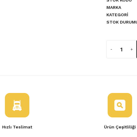
STOK KODU
MARKA
KATEGORI
STOK DURUM
er 5 Vites
Komple
Hızlı Teslimat
Ürün Çeşitliliği