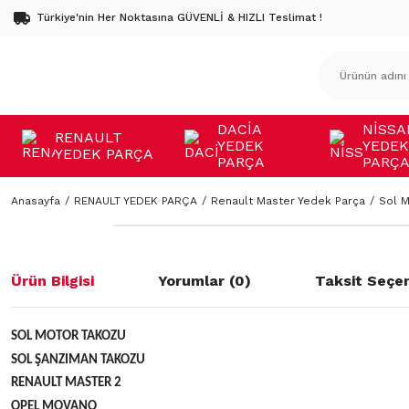
Türkiye'nin Her Noktasına GÜVENLİ & HIZLI Teslimat !
DACİA
NİSSA
RENAULT
YEDEK
YEDEK
YEDEK PARÇA
PARÇA
PARÇ
Anasayfa
RENAULT YEDEK PARÇA
Renault Master Yedek Parça
Sol 
Ürün Bilgisi
Yorumlar (0)
Taksit Seçen
SOL MOTOR TAKOZU
SOL ŞANZIMAN TAKOZU
RENAULT MASTER 2
OPEL MOVANO