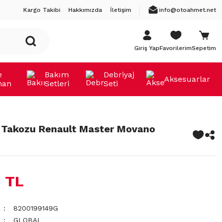
Kargo Takibi
Hakkımızda
İletişim
info@otoahmet.net
Giriş Yap
Favorilerim
Sepetim
e
Bakım
Debriyaj
Aksesuarlar
man
Setleri
Seti
 Takozu Renault Master Movano
 TL
8200199149G
GLOBAL