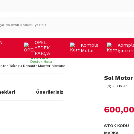
N
OPEL
Komple
Kompl
YEDEK
Motor
Şanzı
A
PARÇA
Motor Takozu Renault Master Movano
Sol Motor
(0) - 0 Puan
ekleri
Önerileriniz
600,00
STOK KODU
MARKA