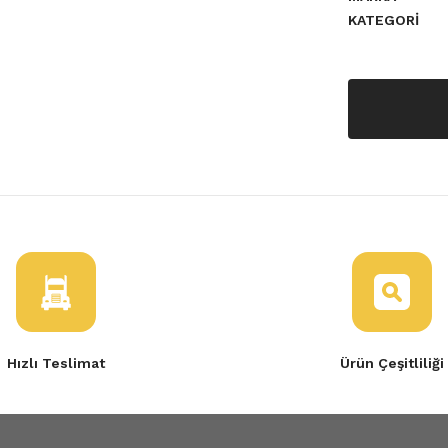
KATEGORI
a yetersiz gördüğünüz noktaları
Hızlı Teslimat
Ürün Çeşitliliği