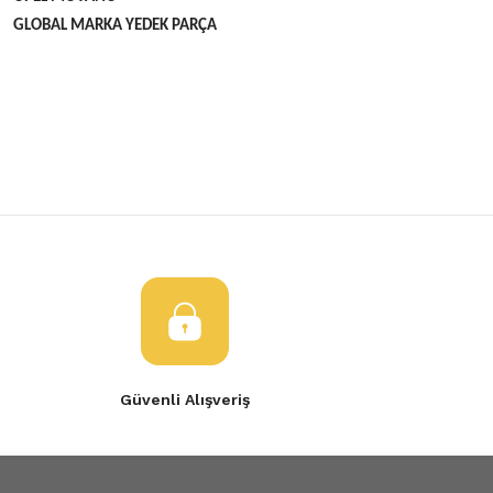
GLOBAL MARKA YEDEK PARÇA
Bu ürünün fiyat bilgisi, resim, ürün açıklamalarında ve diğer konulard
öneri formunu kullanarak tarafımıza iletebilirsiniz.
Bu ürüne ilk yorumu siz yapın!
Görüş ve önerileriniz için teşekkür ederiz.
Yorum Yaz
Ürün resmi kalitesiz, bozuk veya görüntülenemiyor.
Ürün açıklamasında eksik bilgiler bulunuyor.
Ürün bilgilerinde hatalar bulunuyor.
Ürün fiyatı diğer sitelerden daha pahalı.
Bu ürüne benzer farklı alternatifler olmalı.
Güvenli Alışveriş