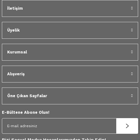
 Yedek Parça
İletişim
dek Parça
Üyelik
e Yedek Parça
 Yedek Parça
Kurumsal
r Yedek Parça
Alışveriş
Öne Çıkan Sayfalar
E-Bültene Abone Olun!
Bizi Sosyal Medya Hesaplarımızdan Takip Edin!