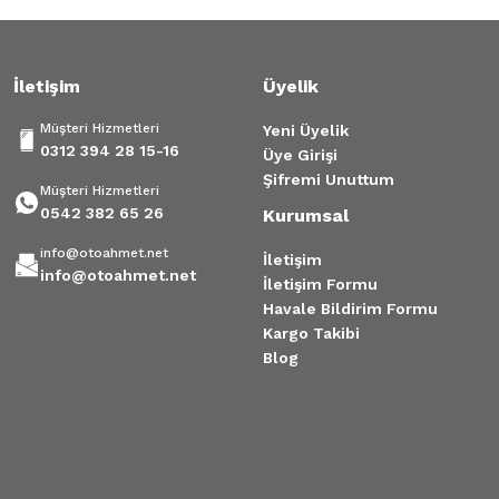
İletişim
Üyelik
Müşteri Hizmetleri
Yeni Üyelik
0312 394 28 15-16
Üye Girişi
Şifremi Unuttum
Müşteri Hizmetleri
0542 382 65 26
Kurumsal
info@otoahmet.net
İletişim
info@otoahmet.net
İletişim Formu
Havale Bildirim Formu
Kargo Takibi
Blog