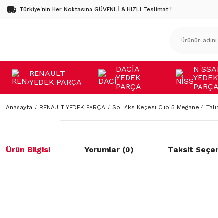
Türkiye'nin Her Noktasına GÜVENLİ & HIZLI Teslimat !
DACİA
NİSSA
RENAULT
YEDEK
YEDEK
YEDEK PARÇA
PARÇA
PARÇ
Anasayfa
RENAULT YEDEK PARÇA
Sol Aks Keçesi Clio 5 Megane 4 Tal
Ürün Bilgisi
Yorumlar (0)
Taksit Seçen
Bu ürünün fiyat bilgisi, resim, ürün açıklamalarında ve diğer konulard
öneri formunu kullanarak tarafımıza iletebilirsiniz.