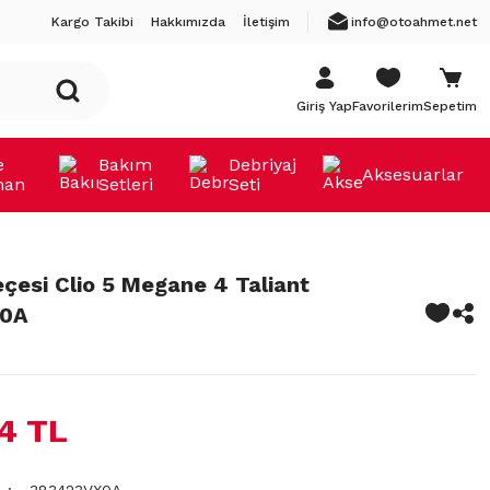
Kargo Takibi
Hakkımızda
İletişim
info@otoahmet.net
Giriş Yap
Favorilerim
Sepetim
e
Bakım
Debriyaj
Aksesuarlar
man
Setleri
Seti
eçesi Clio 5 Megane 4 Taliant
X0A
14 TL