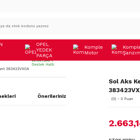
N
OPEL
Komple
Kompl
YEDEK
Motor
Şanzı
A
PARÇA
iant 383423VX0A
Sol Aks K
383423V
ekleri
Önerileriniz
(0) - 0 Puan
2.663,
a yetersiz gördüğünüz noktaları