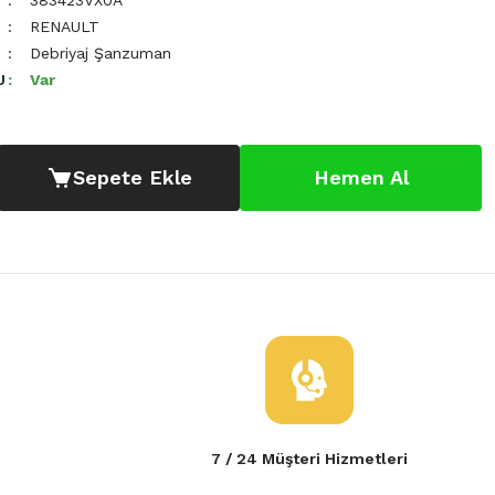
383423VX0A
RENAULT
Debriyaj Şanzuman
U
Var
Sepete Ekle
Hemen Al
7 / 24 Müşteri Hizmetleri