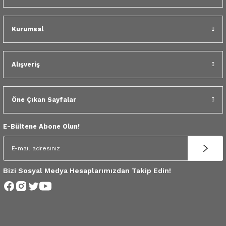
 Yedek Parça
Kurumsal
dek Parça
e Yedek Parça
Alışveriş
 Yedek Parça
Öne Çıkan Sayfalar
r Yedek Parça
E-Bültene Abone Olun!
Bizi Sosyal Medya Hesaplarımızdan Takip Edin!