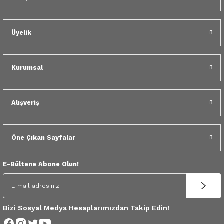
 Yedek Parça
Gönder
dek Parça
Üyelik
e Yedek Parça
Kurumsal
 Yedek Parça
r Yedek Parça
Alışveriş
Öne Çıkan Sayfalar
E-Bültene Abone Olun!
Bizi Sosyal Medya Hesaplarımızdan Takip Edin!