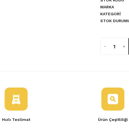
STOK KODU
MARKA
KATEGORI
a yetersiz gördüğünüz noktaları
STOK DURUM
Hızlı Teslimat
Ürün Çeşitliliği