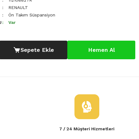
112108827R
RENAULT
Ön Takım Süspansiyon
U
Var
Sepete Ekle
Hemen Al
7 / 24 Müşteri Hizmetleri