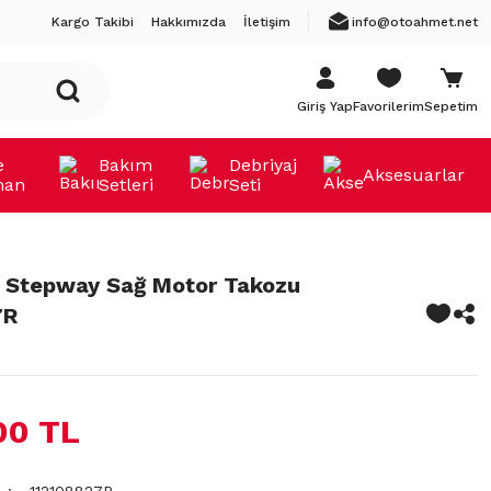
Kargo Takibi
Hakkımızda
İletişim
info@otoahmet.net
Giriş Yap
Favorilerim
Sepetim
e
Bakım
Debriyaj
Aksesuarlar
man
Setleri
Seti
 Stepway Sağ Motor Takozu
7R
00 TL