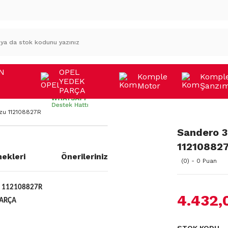
N
OPEL
Komple
Kompl
YEDEK
Motor
Şanzı
A
PARÇA
zu 112108827R
Sandero 3
11210882
ekleri
Önerileriniz
(0) - 0 Puan
 112108827R
4.432,
PARÇA