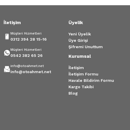
İletişim
Üyelik
Müşteri Hizmetleri
Yeni Üyelik
0312 394 28 15-16
Üye Girişi
Şifremi Unuttum
Müşteri Hizmetleri
0542 382 65 26
Kurumsal
info@otoahmet.net
İletişim
info@otoahmet.net
İletişim Formu
Havale Bildirim Formu
Kargo Takibi
Blog