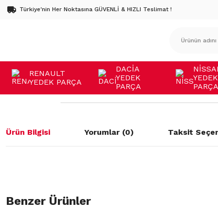
Türkiye'nin Her Noktasına GÜVENLİ & HIZLI Teslimat !
DACİA
NİSSA
RENAULT
YEDEK
YEDEK
YEDEK PARÇA
PARÇA
PARÇ
Ürün Bilgisi
Yorumlar (0)
Taksit Seçen
Bu ürünün fiyat bilgisi, resim, ürün açıklamalarında ve diğer konulard
öneri formunu kullanarak tarafımıza iletebilirsiniz.
Benzer Ürünler
Bu ürüne ilk yorumu siz yapın!
Görüş ve önerileriniz için teşekkür ederiz.