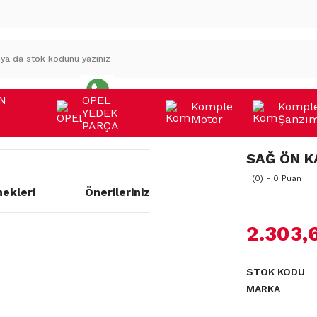
N
OPEL
Komple
Kompl
YEDEK
Motor
Şanzı
A
PARÇA
SAĞ ÖN KA
(0) - 0 Puan
ekleri
Önerileriniz
2.303,
a yetersiz gördüğünüz noktaları
STOK KODU
MARKA