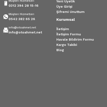
Müşteri Hizmetleri
Yeni Üyelik
0312 394 28 15-16
Üye Girişi
Şifremi Unuttum
Müşteri Hizmetleri
0542 382 65 26
Kurumsal
info@otoahmet.net
İletişim
info@otoahmet.net
İletişim Formu
Havale Bildirim Formu
Kargo Takibi
Blog