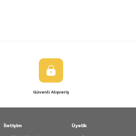
Yorum Yaz
Tükendi
Ürün resmi kalitesiz, bozuk veya görüntülenemiyor.
SAĞ ÖN KAPI FİTİLİ
Ürün açıklamasında eksik bilgiler bulunuyor.
Ürün bilgilerinde hatalar bulunuyor.
2.303,60 TL
Ürün fiyatı diğer sitelerden daha pahalı.
Bu ürüne benzer farklı alternatifler olmalı.
Gönder
Güvenli Alışveriş
İletişim
Üyelik