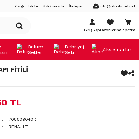
Kargo Takibi
Hakkımızda
İletişim
info@otoahmet.net
Giriş Yap
Favorilerim
Sepetim
e
Bakım
Debriyaj
Aksesuarlar
man
Setleri
Seti
PI FİTİLİ
60 TL
768609040R
RENAULT