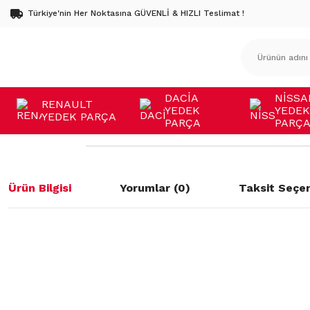
Türkiye'nin Her Noktasına GÜVENLİ & HIZLI Teslimat !
DACİA
NİSSA
RENAULT
YEDEK
YEDEK
YEDEK PARÇA
PARÇA
PARÇ
Ürün Bilgisi
Yorumlar (0)
Taksit Seçen
Bu ürünün fiyat bilgisi, resim, ürün açıklamalarında ve diğer konulard
öneri formunu kullanarak tarafımıza iletebilirsiniz.
Bu ürüne ilk yorumu siz yapın!
Görüş ve önerileriniz için teşekkür ederiz.