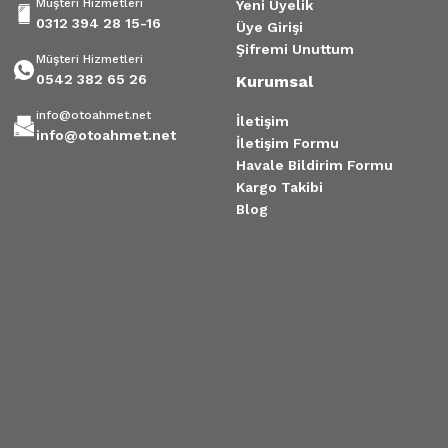
Müşteri Hizmetleri
Yeni Üyelik
0312 394 28 15-16
Üye Girişi
Şifremi Unuttum
Müşteri Hizmetleri
0542 382 65 26
Kurumsal
info@otoahmet.net
İletişim
info@otoahmet.net
İletişim Formu
Havale Bildirim Formu
Kargo Takibi
Blog