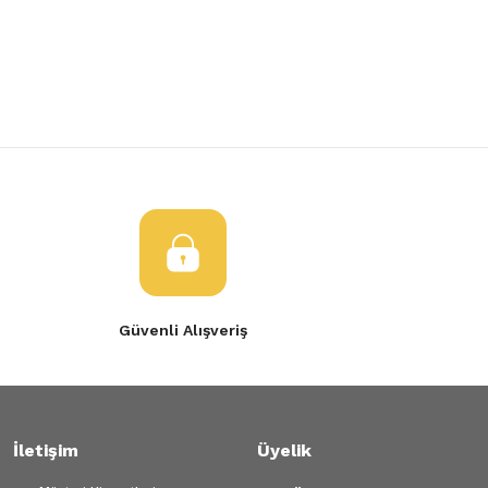
Yorum Yaz
Ürün resmi kalitesiz, bozuk veya görüntülenemiyor.
Ürün açıklamasında eksik bilgiler bulunuyor.
Ürün bilgilerinde hatalar bulunuyor.
Ürün fiyatı diğer sitelerden daha pahalı.
Bu ürüne benzer farklı alternatifler olmalı.
Gönder
Güvenli Alışveriş
İletişim
Üyelik