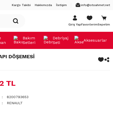
Kargo Takibi
Hakkımızda
İletişim
info@otoahmet.net
Giriş Yap
Favorilerim
Sepetim
e
Bakım
Debriyaj
Aksesuarlar
man
Setleri
Seti
API DÖŞEMESİ
02 TL
8200793653
RENAULT