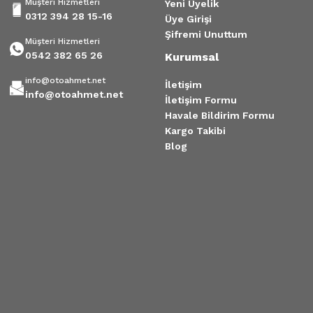
Müşteri Hizmetleri
Yeni Üyelik
0312 394 28 15-16
Üye Girişi
Şifremi Unuttum
Müşteri Hizmetleri
0542 382 65 26
Kurumsal
info@otoahmet.net
İletişim
info@otoahmet.net
İletişim Formu
Havale Bildirim Formu
Kargo Takibi
Blog