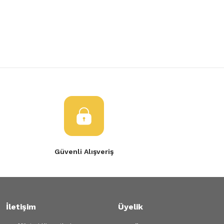
Yorum Yaz
Ürün resmi kalitesiz, bozuk veya görüntülenemiyor.
Ürün açıklamasında eksik bilgiler bulunuyor.
Ürün bilgilerinde hatalar bulunuyor.
Ürün fiyatı diğer sitelerden daha pahalı.
Bu ürüne benzer farklı alternatifler olmalı.
Gönder
Güvenli Alışveriş
İletişim
Üyelik