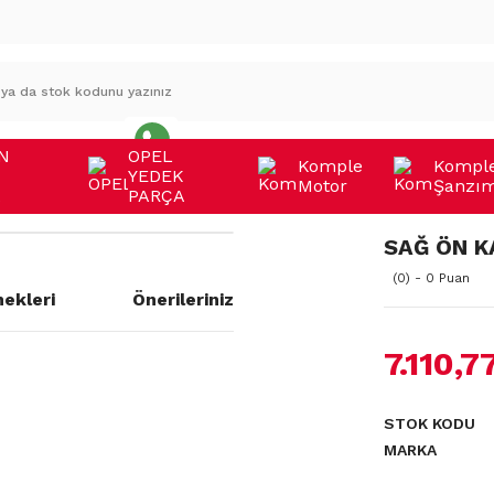
N
OPEL
Komple
Kompl
YEDEK
Motor
Şanzı
A
PARÇA
SAĞ ÖN K
(0) - 0 Puan
ekleri
Önerileriniz
7.110,7
a yetersiz gördüğünüz noktaları
STOK KODU
MARKA