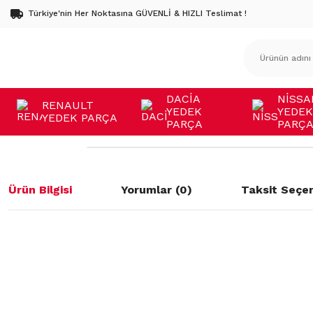
Türkiye'nin Her Noktasına GÜVENLİ & HIZLI Teslimat !
DACİA
NİSSA
RENAULT
YEDEK
YEDEK
YEDEK PARÇA
PARÇA
PARÇ
Ürün Bilgisi
Yorumlar (0)
Taksit Seçen
Bu ürünün fiyat bilgisi, resim, ürün açıklamalarında ve diğer konulard
öneri formunu kullanarak tarafımıza iletebilirsiniz.
Bu ürüne ilk yorumu siz yapın!
Görüş ve önerileriniz için teşekkür ederiz.