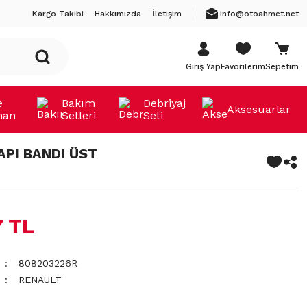
Kargo Takibi
Hakkımızda
İletişim
info@otoahmet.net
Giriş Yap
Favorilerim
Sepetim
e
Bakım
Debriyaj
Aksesuarlar
man
Setleri
Seti
API BANDI ÜST
7 TL
808203226R
RENAULT