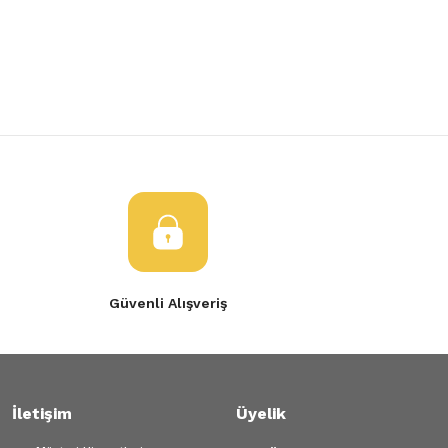
Yorum Yaz
Ürün resmi kalitesiz, bozuk veya görüntülenemiyor.
Ürün açıklamasında eksik bilgiler bulunuyor.
Ürün bilgilerinde hatalar bulunuyor.
Ürün fiyatı diğer sitelerden daha pahalı.
Bu ürüne benzer farklı alternatifler olmalı.
Gönder
Güvenli Alışveriş
İletişim
Üyelik