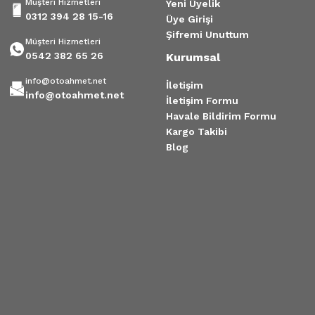
Müşteri Hizmetleri
Yeni Üyelik
0312 394 28 15-16
Üye Girişi
Şifremi Unuttum
Müşteri Hizmetleri
0542 382 65 26
Kurumsal
info@otoahmet.net
İletişim
info@otoahmet.net
İletişim Formu
Havale Bildirim Formu
Kargo Takibi
Blog