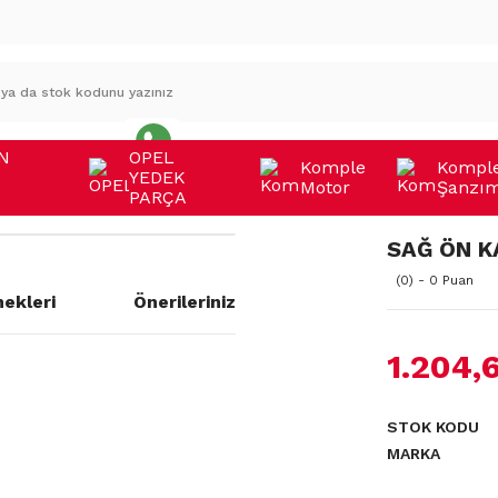
N
OPEL
Komple
Kompl
YEDEK
Motor
Şanzı
A
PARÇA
SAĞ ÖN K
(0) - 0 Puan
ekleri
Önerileriniz
1.204,
a yetersiz gördüğünüz noktaları
STOK KODU
MARKA