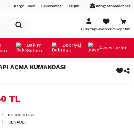
Kargo Takibi
Hakkımızda
İletişim
info@otoahmet.net
Giriş Yap
Favorilerim
Sepetim
e
Bakım
Debriyaj
Aksesuarlar
man
Setleri
Seti
API AÇMA KUMANDASI
60 TL
806060075R
RENAULT