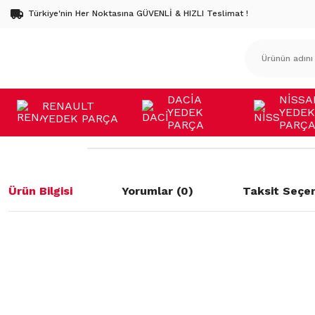
Türkiye'nin Her Noktasına GÜVENLİ & HIZLI Teslimat !
DACİA
NİSSA
RENAULT
YEDEK
YEDEK
YEDEK PARÇA
PARÇA
PARÇ
Ürün Bilgisi
Yorumlar (0)
Taksit Seçen
Bu ürünün fiyat bilgisi, resim, ürün açıklamalarında ve diğer konulard
öneri formunu kullanarak tarafımıza iletebilirsiniz.
Bu ürüne ilk yorumu siz yapın!
Görüş ve önerileriniz için teşekkür ederiz.