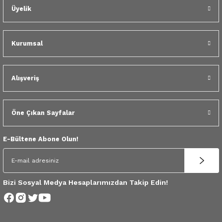
 Yedek Parça
Üyelik
dek Parça
Kurumsal
e Yedek Parça
 Yedek Parça
Alışveriş
r Yedek Parça
Öne Çıkan Sayfalar
E-Bültene Abone Olun!
Bizi Sosyal Medya Hesaplarımızdan Takip Edin!