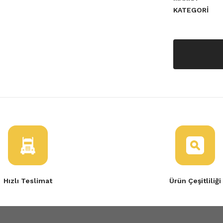
KATEGORI
a yetersiz gördüğünüz noktaları
Hızlı Teslimat
Ürün Çeşitliliği