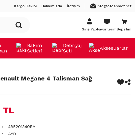
Kargo Takibi
Hakkımızda
İletişim
info@otoahmet.net
Giriş Yap
Favorilerim
Sepetim
e
Bakım
Debriyaj
Aksesuarlar
man
Setleri
Seti
Renault Megane 4 Talisman Sağ
 TL
485201340RA
AYD