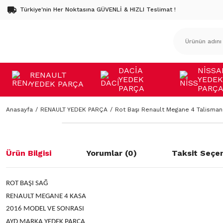
Türkiye'nin Her Noktasına GÜVENLİ & HIZLI Teslimat !
DACİA
NİSSA
RENAULT
YEDEK
YEDEK
YEDEK PARÇA
PARÇA
PARÇ
Anasayfa
RENAULT YEDEK PARÇA
Rot Başı Renault Megane 4 Talisman
Ürün Bilgisi
Yorumlar (0)
Taksit Seçen
ROT BAŞI SAĞ
RENAULT MEGANE 4 KASA
2016 MODEL VE SONRASI
AYD MARKA YEDEK PARÇA