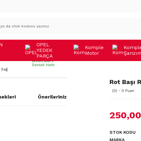
N
OPEL
Komple
Kompl
YEDEK
Motor
Şanzı
A
PARÇA
 Sağ
Rot Başı 
(0) - 0 Puan
ekleri
Önerileriniz
250,00
STOK KODU
MARKA