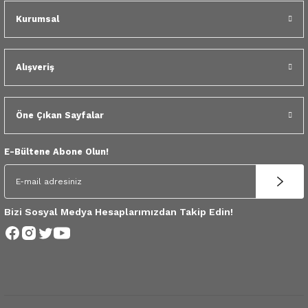
 Yedek Parça
Kurumsal
dek Parça
Alışveriş
e Yedek Parça
 Yedek Parça
Öne Çıkan Sayfalar
r Yedek Parça
E-Bültene Abone Olun!
Bizi Sosyal Medya Hesaplarımızdan Takip Edin!