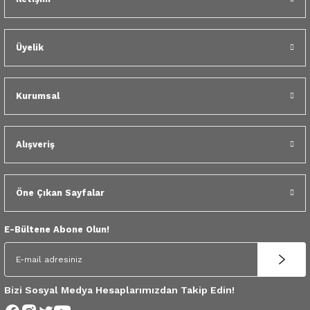
 Yedek Parça
dek Parça
Üyelik
e Yedek Parça
Kurumsal
 Yedek Parça
r Yedek Parça
Alışveriş
Öne Çıkan Sayfalar
E-Bültene Abone Olun!
Bizi Sosyal Medya Hesaplarımızdan Takip Edin!