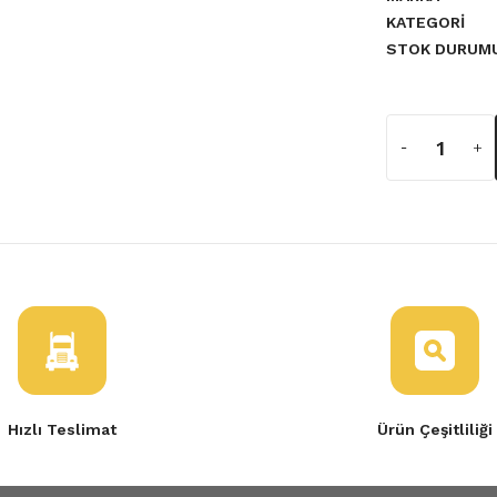
KATEGORI
STOK DURUM
a yetersiz gördüğünüz noktaları
Hızlı Teslimat
Ürün Çeşitliliği