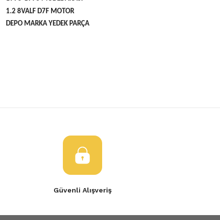
1.2 8VALF D7F MOTOR
DEPO MARKA YEDEK PARÇA
Bu ürünün fiyat bilgisi, resim, ürün açıklamalarında ve diğer konulard
öneri formunu kullanarak tarafımıza iletebilirsiniz.
Bu ürüne ilk yorumu siz yapın!
Görüş ve önerileriniz için teşekkür ederiz.
Yorum Yaz
Ürün resmi kalitesiz, bozuk veya görüntülenemiyor.
Ürün açıklamasında eksik bilgiler bulunuyor.
Ürün bilgilerinde hatalar bulunuyor.
Ürün fiyatı diğer sitelerden daha pahalı.
Bu ürüne benzer farklı alternatifler olmalı.
Güvenli Alışveriş