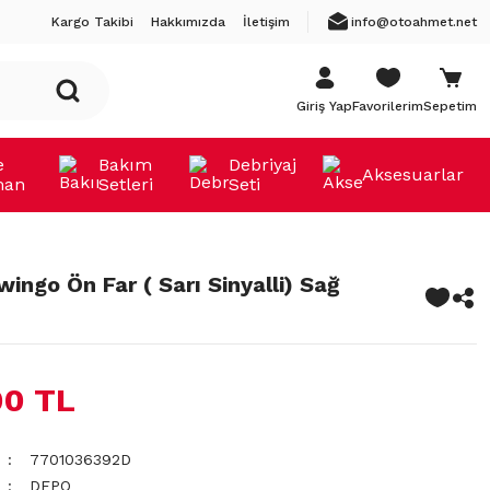
Kargo Takibi
Hakkımızda
İletişim
info@otoahmet.net
Giriş Yap
Favorilerim
Sepetim
e
Bakım
Debriyaj
Aksesuarlar
man
Setleri
Seti
ingo Ön Far ( Sarı Sinyalli) Sağ
00 TL
7701036392D
DEPO