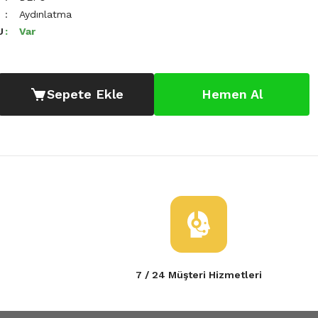
Aydınlatma
U
Var
Sepete Ekle
Hemen Al
7 / 24 Müşteri Hizmetleri