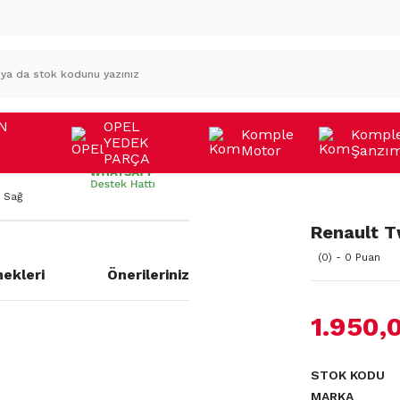
N
OPEL
Komple
Kompl
YEDEK
Motor
Şanzı
A
PARÇA
) Sağ
Renault Tw
(0) - 0 Puan
ekleri
Önerileriniz
1.950,
STOK KODU
MARKA