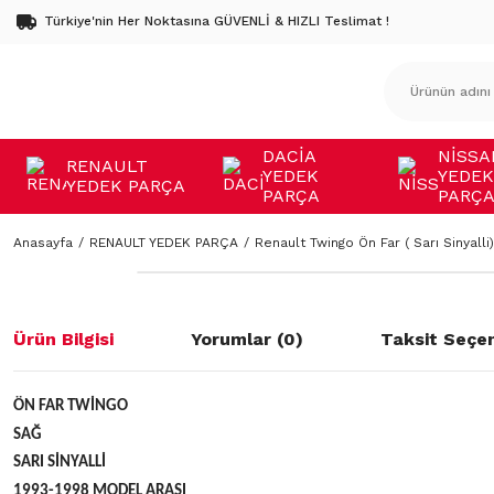
Türkiye'nin Her Noktasına GÜVENLİ & HIZLI Teslimat !
DACİA
NİSSA
RENAULT
YEDEK
YEDEK
YEDEK PARÇA
PARÇA
PARÇ
Anasayfa
RENAULT YEDEK PARÇA
Renault Twingo Ön Far ( Sarı Sinyalli
Ürün Bilgisi
Yorumlar (0)
Taksit Seçen
ÖN FAR TWİNGO
SAĞ
SARI SİNYALLİ
1993-1998 MODEL ARASI