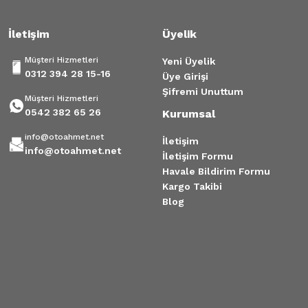
İletişim
Üyelik
Gönder
Müşteri Hizmetleri
Yeni Üyelik
0312 394 28 15-16
Üye Girişi
Şifremi Unuttum
Müşteri Hizmetleri
0542 382 65 26
Kurumsal
info@otoahmet.net
İletişim
info@otoahmet.net
İletişim Formu
Havale Bildirim Formu
Kargo Takibi
Blog