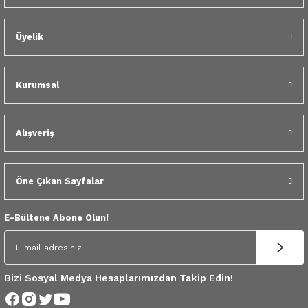
 Yedek Parça
Üyelik
dek Parça
e Yedek Parça
Kurumsal
 Yedek Parça
Alışveriş
r Yedek Parça
Öne Çıkan Sayfalar
E-Bültene Abone Olun!
Bizi Sosyal Medya Hesaplarımızdan Takip Edin!