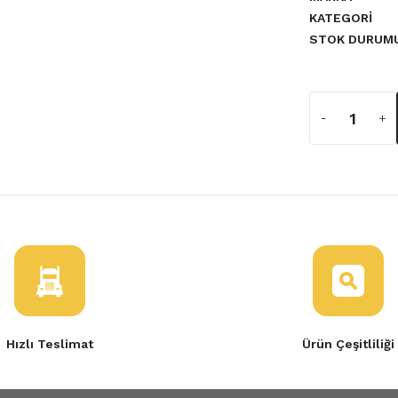
KATEGORI
STOK DURUM
a yetersiz gördüğünüz noktaları
Hızlı Teslimat
Ürün Çeşitliliği