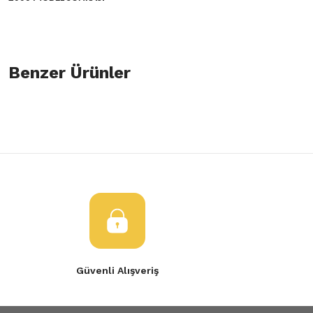
Bu ürünün fiyat bilgisi, resim, ürün açıklamalarında ve diğer konulard
öneri formunu kullanarak tarafımıza iletebilirsiniz.
Benzer Ürünler
Bu ürüne ilk yorumu siz yapın!
Görüş ve önerileriniz için teşekkür ederiz.
Yorum Yaz
Ürün resmi kalitesiz, bozuk veya görüntülenemiyor.
Motor Alt Muhafaza Renault Trafic 2-7701059129
Ürün açıklamasında eksik bilgiler bulunuyor.
Ürün bilgilerinde hatalar bulunuyor.
1.850,00 TL
Ürün fiyatı diğer sitelerden daha pahalı.
Bu ürüne benzer farklı alternatifler olmalı.
Güvenli Alışveriş
Gönder