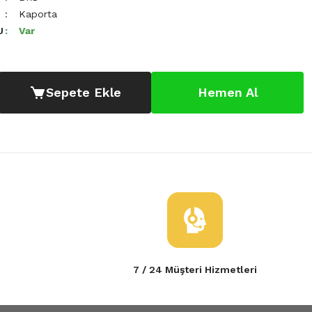
Kaporta
U
Var
Sepete Ekle
Hemen Al
7 / 24 Müşteri Hizmetleri