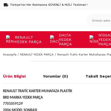
Türkiye'nin Her Noktasına GÜVENLİ & HIZLI Teslimat !
DACİA
NİSSA
RENAULT
YEDEK
YEDEK
YEDEK PARÇA
PARÇA
PARÇ
Anasayfa
RENAULT YEDEK PARÇA
Renault Trafic Karter Muhafazası Pla
Ürün Bilgisi
Yorumlar (0)
Taksit Seçen
RENAULT TRAFİC KARTER MUHAFAZA PLASTİK
BRD MARKA YEDEK PARÇA
7701059129
2006 MODEL SONRASI