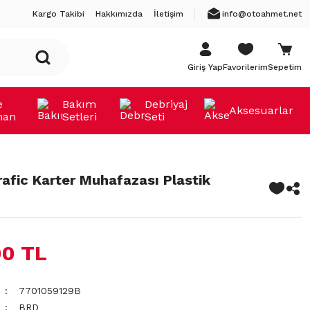
Kargo Takibi
Hakkımızda
İletişim
info@otoahmet.net
Giriş Yap
Favorilerim
Sepetim
e
Bakım
Debriyaj
Aksesuarlar
man
Setleri
Seti
rafic Karter Muhafazası Plastik
00 TL
7701059129B
BRD