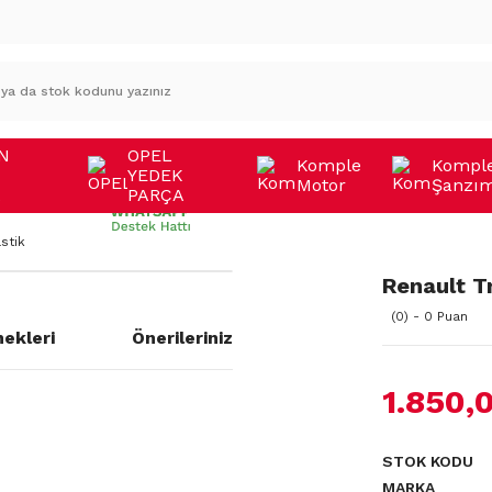
N
OPEL
Komple
Kompl
YEDEK
Motor
Şanzı
A
PARÇA
stik
Renault T
(0) - 0 Puan
ekleri
Önerileriniz
1.850,
STOK KODU
MARKA