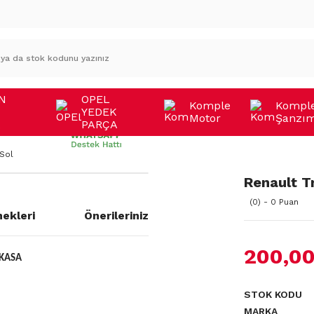
N
OPEL
Komple
Kompl
YEDEK
Motor
Şanzı
A
PARÇA
 Sol
Renault T
(0) - 0 Puan
ekleri
Önerileriniz
200,00
 KASA
STOK KODU
MARKA