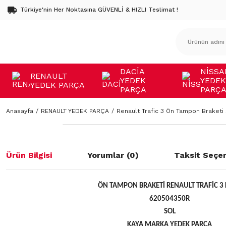
Türkiye'nin Her Noktasına GÜVENLİ & HIZLI Teslimat !
DACİA
NİSSA
RENAULT
YEDEK
YEDEK
YEDEK PARÇA
PARÇA
PARÇ
Anasayfa
RENAULT YEDEK PARÇA
Renault Trafic 3 Ön Tampon Braketi
Ürün Bilgisi
Yorumlar (0)
Taksit Seçen
ÖN TAMPON BRAKETİ RENAULT TRAFİC 3
620504350R
SOL
KAYA MARKA YEDEK PARÇA