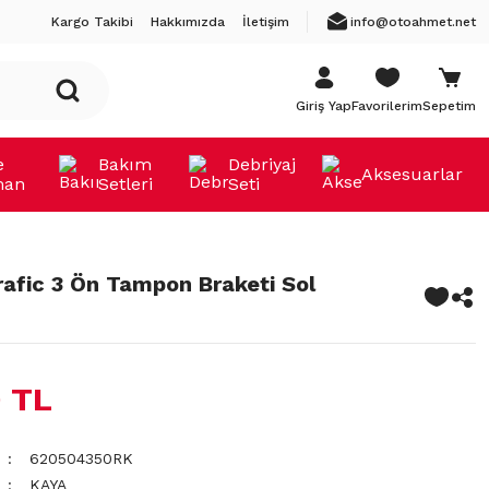
Kargo Takibi
Hakkımızda
İletişim
info@otoahmet.net
Giriş Yap
Favorilerim
Sepetim
e
Bakım
Debriyaj
Aksesuarlar
man
Setleri
Seti
rafic 3 Ön Tampon Braketi Sol
 TL
620504350RK
KAYA