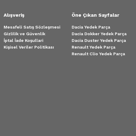
Trafic 3 Sol
Alışveriş
Öne Çıkan Sayfalar
Mesafeli Satış Sözleşmesi
Dacia Yedek Parça
Gizlilik ve Güvenlik
Dacia Dokker Yedek Parça
İptal İade Koşullari
Dacia Duster Yedek Parça
Kişisel Veriler Politikası
Renault Yedek Parça
Renault Clio Yedek Parça
ault Trafic 3 Sağ
raketi (Ayak) Takım