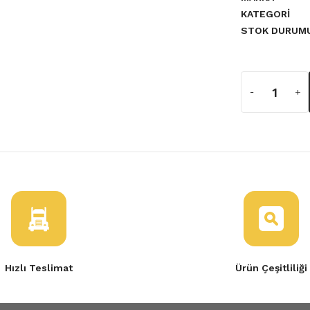
KATEGORI
STOK DURUM
a yetersiz gördüğünüz noktaları
fic 3 Sağ
ol 620505064R
Hızlı Teslimat
Ürün Çeşitliliği