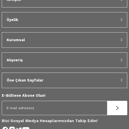
 Yedek Parça
dek Parça
Üyelik
e Yedek Parça
Kurumsal
 Yedek Parça
r Yedek Parça
Alışveriş
Öne Çıkan Sayfalar
E-Bültene Abone Olun!
Bizi Sosyal Medya Hesaplarımızdan Takip Edin!