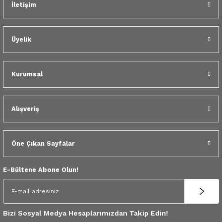
İletişim
 Yedek Parça
dek Parça
Üyelik
e Yedek Parça
Kurumsal
 Yedek Parça
r Yedek Parça
Alışveriş
Öne Çıkan Sayfalar
E-Bültene Abone Olun!
Bizi Sosyal Medya Hesaplarımızdan Takip Edin!