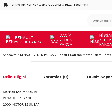
Türkiye'nin Her Noktasına GÜVENLİ & HIZLI Teslimat !
DACİA
NİSSA
RENAULT
YEDEK
YEDEK
YEDEK PARÇA
PARÇA
PARÇ
Anasayfa
RENAULT YEDEK PARÇA
Renault Safrane Motor Takım Conta
Ürün Bilgisi
Yorumlar (0)
Taksit Seçen
MOTOR TAKIM CONTA
RENAULT SAFRANE
2000 MOTOR 12 SUBAP