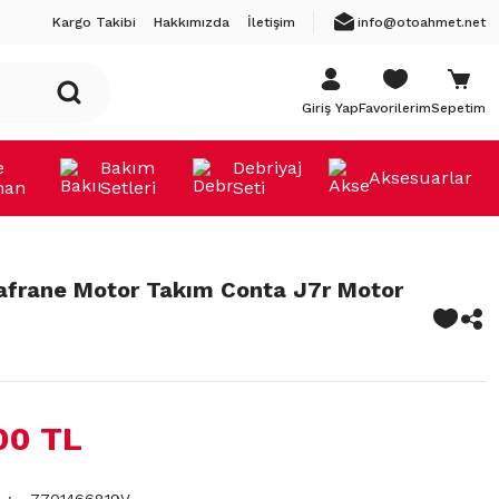
Kargo Takibi
Hakkımızda
İletişim
info@otoahmet.net
Giriş Yap
Favorilerim
Sepetim
e
Bakım
Debriyaj
Aksesuarlar
man
Setleri
Seti
afrane Motor Takım Conta J7r Motor
00 TL