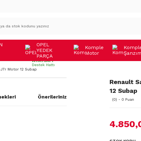
N
OPEL
Komple
Kompl
YEDEK
Motor
Şanzı
A
PARÇA
 J7r Motor 12 Subap
Renault S
12 Subap
ekleri
Önerileriniz
(0) - 0 Puan
4.850,