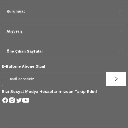
 Yedek Parça
Kurumsal
dek Parça
e Yedek Parça
Alışveriş
 Yedek Parça
Öne Çıkan Sayfalar
r Yedek Parça
E-Bültene Abone Olun!
Bizi Sosyal Medya Hesaplarımızdan Takip Edin!