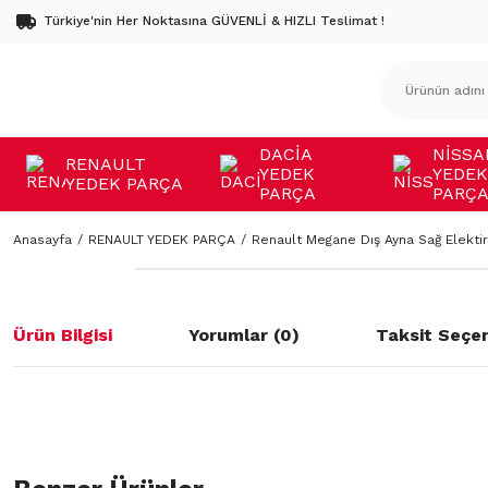
Türkiye'nin Her Noktasına GÜVENLİ & HIZLI Teslimat !
DACİA
NİSSA
RENAULT
YEDEK
YEDEK
YEDEK PARÇA
PARÇA
PARÇ
Anasayfa
RENAULT YEDEK PARÇA
Renault Megane Dış Ayna Sağ Elektiri
Ürün Bilgisi
Yorumlar (0)
Taksit Seçen
Bu ürünün fiyat bilgisi, resim, ürün açıklamalarında ve diğer konulard
öneri formunu kullanarak tarafımıza iletebilirsiniz.