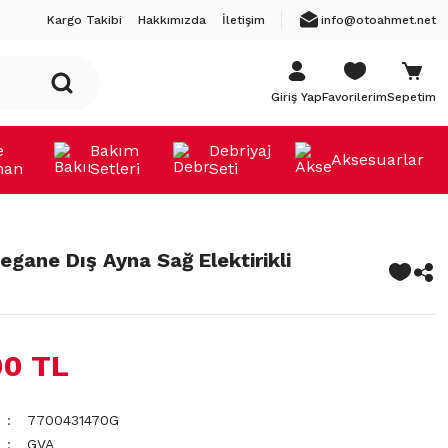
Kargo Takibi
Hakkımızda
İletişim
info@otoahmet.net
Giriş Yap
Favorilerim
Sepetim
e
Bakım
Debriyaj
Aksesuarlar
man
Setleri
Seti
egane Dış Ayna Sağ Elektirikli
00 TL
7700431470G
GVA