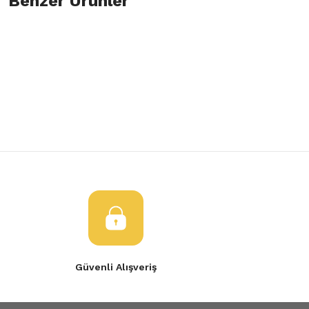
Benzer Ürünler
Bu ürüne ilk yorumu siz yapın!
Görüş ve önerileriniz için teşekkür ederiz.
Yorum Yaz
Tükendi
Ürün resmi kalitesiz, bozuk veya görüntülenemiyor.
7700431470 Megane 1 Sağ Ayna Elektriki
Sağ Ayna Megane 99- 
Ürün açıklamasında eksik bilgiler bulunuyor.
Ürün bilgilerinde hatalar bulunuyor.
1.650,00 TL
6.137,36 TL
Ürün fiyatı diğer sitelerden daha pahalı.
Bu ürüne benzer farklı alternatifler olmalı.
Gönder
Güvenli Alışveriş