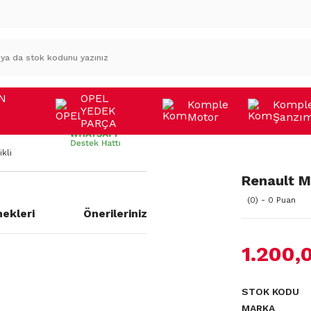
N
OPEL
Komple
Kompl
YEDEK
Motor
Şanzı
A
PARÇA
kli
Renault M
(0) - 0 Puan
ekleri
Önerileriniz
1.200,
a yetersiz gördüğünüz noktaları
STOK KODU
MARKA