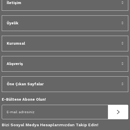
İletişim
 Yedek Parça
dek Parça
Üyelik
e Yedek Parça
Kurumsal
 Yedek Parça
r Yedek Parça
Alışveriş
Öne Çıkan Sayfalar
E-Bültene Abone Olun!
Bizi Sosyal Medya Hesaplarımızdan Takip Edin!